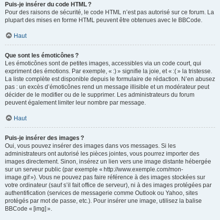
Puis-je insérer du code HTML ?
Pour des raisons de sécurité, le code HTML n’est pas autorisé sur ce forum. La
plupart des mises en forme HTML peuvent être obtenues avec le BBCode.
Haut
Que sont les émoticônes ?
Les émoticônes sont de petites images, accessibles via un code court, qui
expriment des émotions. Par exemple, « :) » signifie la joie, et « :( » la tristesse.
La liste complète est disponible depuis le formulaire de rédaction. N’en abusez
pas : un excès d’émoticônes rend un message illisible et un modérateur peut
décider de le modifier ou de le supprimer. Les administrateurs du forum
peuvent également limiter leur nombre par message.
Haut
Puis-je insérer des images ?
Oui, vous pouvez insérer des images dans vos messages. Si les
administrateurs ont autorisé les pièces jointes, vous pourrez importer des
images directement. Sinon, insérez un lien vers une image distante hébergée
sur un serveur public (par exemple « http://www.exemple.com/mon-
image.gif »). Vous ne pouvez pas faire référence à des images stockées sur
votre ordinateur (sauf s’il fait office de serveur), ni à des images protégées par
authentification (services de messagerie comme Outlook ou Yahoo, sites
protégés par mot de passe, etc.). Pour insérer une image, utilisez la balise
BBCode « [img] ».