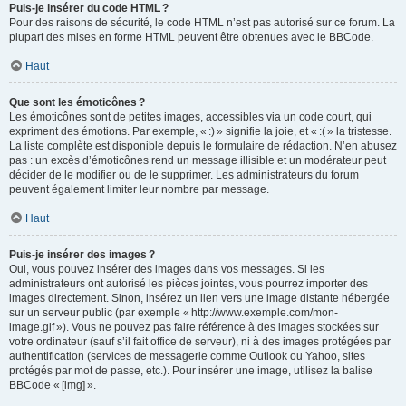
Puis-je insérer du code HTML ?
Pour des raisons de sécurité, le code HTML n’est pas autorisé sur ce forum. La
plupart des mises en forme HTML peuvent être obtenues avec le BBCode.
Haut
Que sont les émoticônes ?
Les émoticônes sont de petites images, accessibles via un code court, qui
expriment des émotions. Par exemple, « :) » signifie la joie, et « :( » la tristesse.
La liste complète est disponible depuis le formulaire de rédaction. N’en abusez
pas : un excès d’émoticônes rend un message illisible et un modérateur peut
décider de le modifier ou de le supprimer. Les administrateurs du forum
peuvent également limiter leur nombre par message.
Haut
Puis-je insérer des images ?
Oui, vous pouvez insérer des images dans vos messages. Si les
administrateurs ont autorisé les pièces jointes, vous pourrez importer des
images directement. Sinon, insérez un lien vers une image distante hébergée
sur un serveur public (par exemple « http://www.exemple.com/mon-
image.gif »). Vous ne pouvez pas faire référence à des images stockées sur
votre ordinateur (sauf s’il fait office de serveur), ni à des images protégées par
authentification (services de messagerie comme Outlook ou Yahoo, sites
protégés par mot de passe, etc.). Pour insérer une image, utilisez la balise
BBCode « [img] ».