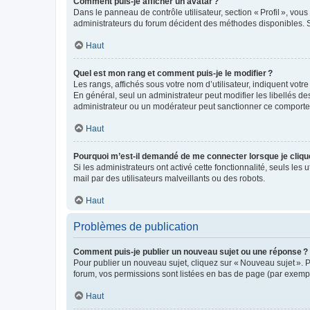
Comment puis-je afficher un avatar ?
Dans le panneau de contrôle utilisateur, section « Profil », vo
administrateurs du forum décident des méthodes disponibles. Si
Haut
Quel est mon rang et comment puis-je le modifier ?
Les rangs, affichés sous votre nom d’utilisateur, indiquent votr
En général, seul un administrateur peut modifier les libellés d
administrateur ou un modérateur peut sanctionner ce comport
Haut
Pourquoi m’est-il demandé de me connecter lorsque je clique s
Si les administrateurs ont activé cette fonctionnalité, seuls les 
mail par des utilisateurs malveillants ou des robots.
Haut
Problèmes de publication
Comment puis-je publier un nouveau sujet ou une réponse ?
Pour publier un nouveau sujet, cliquez sur « Nouveau sujet ». 
forum, vos permissions sont listées en bas de page (par exempl
Haut