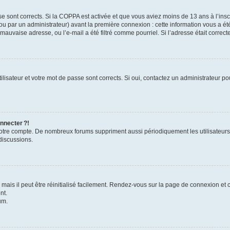
se sont corrects. Si la COPPA est activée et que vous aviez moins de 13 ans à l’inscr
u par un administrateur) avant la première connexion : cette information vous a été 
 mauvaise adresse, ou l’e-mail a été filtré comme pourriel. Si l’adresse était correc
lisateur et votre mot de passe sont corrects. Si oui, contactez un administrateur pou
nnecter ?!
 votre compte. De nombreux forums suppriment aussi périodiquement les utilisateurs
discussions.
ais il peut être réinitialisé facilement. Rendez-vous sur la page de connexion et 
nt.
um.