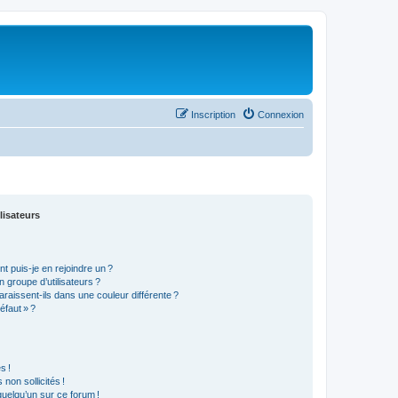
Inscription
Connexion
lisateurs
t puis-je en rejoindre un ?
 groupe d’utilisateurs ?
araissent-ils dans une couleur différente ?
éfaut » ?
s !
non sollicités !
 quelqu’un sur ce forum !