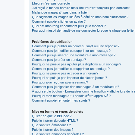
L’heure n’est pas correcte !
J’ai réglé le fuseau horaire mais l’heure n’est toujours pas correcte !
Ma langue n’apparaît pas dans la liste !
Que signifient les images situées à côté de mon nom d’utilisateur ?
Comment puis-je afficher un avatar ?
Quel est mon rang et comment puis-je le modifier ?
Pourquoi m’est-il demandé de me connecter lorsque je clique sur le lien d
Problèmes de publication
Comment puis-je publier un nouveau sujet ou une réponse ?
Comment puis-je modifier ou supprimer un message ?
Comment puis-je insérer une signature à mon message ?
Comment puis-je créer un sondage ?
Pourquoi ne puis-je pas ajouter plus d’options à un sondage ?
Comment puis-je modifier ou supprimer un sondage ?
Pourquoi ne puis-je pas accéder à un forum ?
Pourquoi ne puis-je pas importer de pièces jointes ?
Pourquoi ai-je reçu un avertissement ?
Comment puis-je signaler des messages à un modérateur ?
À quoi sert le bouton « Enregistrer comme brouillon » affiché lors de la 
Pourquoi mon message a-t-il besoin d’être approuvé ?
Comment puis-je remonter mes sujets ?
Mise en forme et types de sujets
Qu’est-ce que le BBCode ?
Puis-je insérer du code HTML ?
Que sont les émoticônes ?
Puis-je insérer des images ?
Que sont les annonces générales ?