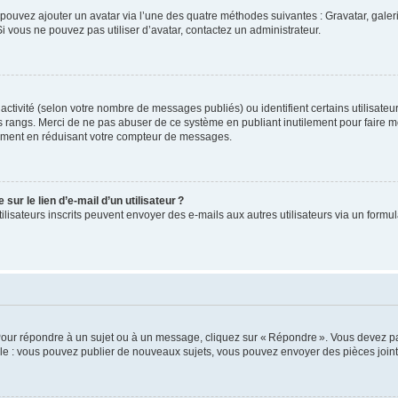
us pouvez ajouter un avatar via l’une des quatre méthodes suivantes : Gravatar, gale
 vous ne pouvez pas utiliser d’avatar, contactez un administrateur.
e activité (selon votre nombre de messages publiés) ou identifient certains utilisate
es rangs. Merci de ne pas abuser de ce système en publiant inutilement pour faire m
ement en réduisant votre compteur de messages.
ur le lien d’e-mail d’un utilisateur ?
utilisateurs inscrits peuvent envoyer des e-mails aux autres utilisateurs via un formu
Pour répondre à un sujet ou à un message, cliquez sur « Répondre ». Vous devez pa
e : vous pouvez publier de nouveaux sujets, vous pouvez envoyer des pièces jointe