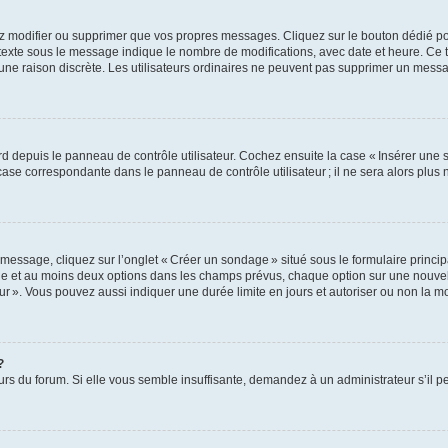
z modifier ou supprimer que vos propres messages. Cliquez sur le bouton dédié pou
 texte sous le message indique le nombre de modifications, avec date et heure. Ce t
 une raison discrète. Les utilisateurs ordinaires ne peuvent pas supprimer un mes
 depuis le panneau de contrôle utilisateur. Cochez ensuite la case « Insérer une 
ase correspondante dans le panneau de contrôle utilisateur ; il ne sera alors plu
essage, cliquez sur l’onglet « Créer un sondage » situé sous le formulaire principa
ge et au moins deux options dans les champs prévus, chaque option sur une nouvell
teur ». Vous pouvez aussi indiquer une durée limite en jours et autoriser ou non la mo
?
eurs du forum. Si elle vous semble insuffisante, demandez à un administrateur s’il p