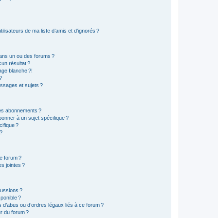
lisateurs de ma liste d’amis et d’ignorés ?
ans un ou des forums ?
un résultat ?
age blanche ?!
?
ssages et sujets ?
t les abonnements ?
onner à un sujet spécifique ?
ifique ?
 ?
ce forum ?
s jointes ?
cussions ?
sponible ?
 d’abus ou d’ordres légaux liés à ce forum ?
r du forum ?