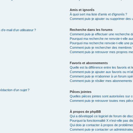
Amis et ignorés
À quoi sert ma liste d’amis et d’ignorés ?
Comment puis-je ajouter ou supprimer des uti
Recherche dans les forums
’e-mail d’un utilisateur ?
Comment puis-je effectuer une recherche d
Pourquoi ma recherche ne renvoie-t-elle auc
Pourquoi ma recherche renvoie-t-elle une p
Comment puis-je rechercher des membres 
Comment puis-je retrouver mes propres me
Favoris et abonnements
Quelle est la différence entre les favoris e
Comment puis-je ajouter aux favoris ou m’ab
Comment puis-je m’abonner à un forum spéc
Comment puis-je résilier mes abonnements
rédaction d’un sujet ?
Pièces jointes
Quelles pièces jointes sont autorisées sur 
Comment puis-je retrouver toutes mes pièce
À propos de phpBB
Qui a développé ce logiciel de forum de dis
Pourquoi la fonctionnalité X n’est-elle pas di
Qui dois-je contacter à propos de problèmes
Comment puis-je contacter un administrateu