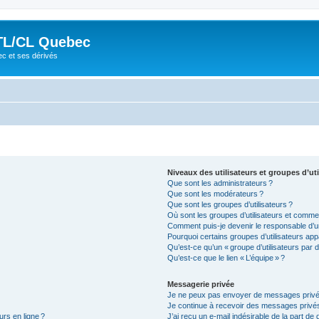
TL/CL Quebec
ec et ses dérivés
Niveaux des utilisateurs et groupes d’uti
Que sont les administrateurs ?
Que sont les modérateurs ?
Que sont les groupes d’utilisateurs ?
Où sont les groupes d’utilisateurs et commen
Comment puis-je devenir le responsable d’un
Pourquoi certains groupes d’utilisateurs app
Qu’est-ce qu’un « groupe d’utilisateurs par d
Qu’est-ce que le lien « L’équipe » ?
Messagerie privée
Je ne peux pas envoyer de messages privé
Je continue à recevoir des messages privés 
urs en ligne ?
J’ai reçu un e-mail indésirable de la part de