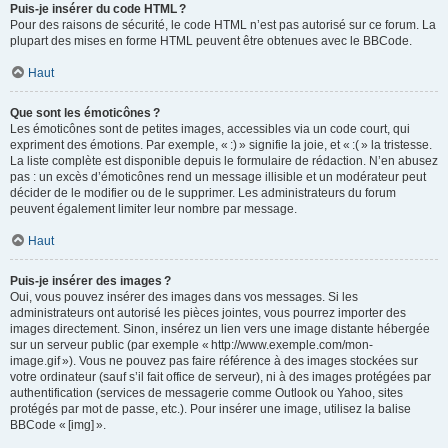
Puis-je insérer du code HTML ?
Pour des raisons de sécurité, le code HTML n’est pas autorisé sur ce forum. La
plupart des mises en forme HTML peuvent être obtenues avec le BBCode.
Haut
Que sont les émoticônes ?
Les émoticônes sont de petites images, accessibles via un code court, qui
expriment des émotions. Par exemple, « :) » signifie la joie, et « :( » la tristesse.
La liste complète est disponible depuis le formulaire de rédaction. N’en abusez
pas : un excès d’émoticônes rend un message illisible et un modérateur peut
décider de le modifier ou de le supprimer. Les administrateurs du forum
peuvent également limiter leur nombre par message.
Haut
Puis-je insérer des images ?
Oui, vous pouvez insérer des images dans vos messages. Si les
administrateurs ont autorisé les pièces jointes, vous pourrez importer des
images directement. Sinon, insérez un lien vers une image distante hébergée
sur un serveur public (par exemple « http://www.exemple.com/mon-
image.gif »). Vous ne pouvez pas faire référence à des images stockées sur
votre ordinateur (sauf s’il fait office de serveur), ni à des images protégées par
authentification (services de messagerie comme Outlook ou Yahoo, sites
protégés par mot de passe, etc.). Pour insérer une image, utilisez la balise
BBCode « [img] ».