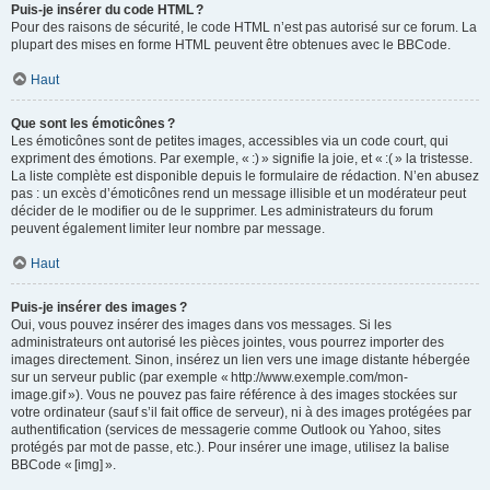
Puis-je insérer du code HTML ?
Pour des raisons de sécurité, le code HTML n’est pas autorisé sur ce forum. La
plupart des mises en forme HTML peuvent être obtenues avec le BBCode.
Haut
Que sont les émoticônes ?
Les émoticônes sont de petites images, accessibles via un code court, qui
expriment des émotions. Par exemple, « :) » signifie la joie, et « :( » la tristesse.
La liste complète est disponible depuis le formulaire de rédaction. N’en abusez
pas : un excès d’émoticônes rend un message illisible et un modérateur peut
décider de le modifier ou de le supprimer. Les administrateurs du forum
peuvent également limiter leur nombre par message.
Haut
Puis-je insérer des images ?
Oui, vous pouvez insérer des images dans vos messages. Si les
administrateurs ont autorisé les pièces jointes, vous pourrez importer des
images directement. Sinon, insérez un lien vers une image distante hébergée
sur un serveur public (par exemple « http://www.exemple.com/mon-
image.gif »). Vous ne pouvez pas faire référence à des images stockées sur
votre ordinateur (sauf s’il fait office de serveur), ni à des images protégées par
authentification (services de messagerie comme Outlook ou Yahoo, sites
protégés par mot de passe, etc.). Pour insérer une image, utilisez la balise
BBCode « [img] ».