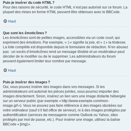
Puis-je insérer du code HTML ?
Pour des raisons de sécurité, le code HTML n’est pas autorisé sur ce forum. La
plupart des mises en forme HTML peuvent être obtenues avec le BBCode.
Haut
Que sont les émoticônes ?
Les émoticônes sont de petites images, accessibles via un code court, qui
expriment des émotions. Par exemple, « :) » signifie la joie, et « :( » la tristesse.
La liste complète est disponible depuis le formulaire de rédaction. N’en abusez
pas : un excès d’émoticônes rend un message illisible et un modérateur peut
décider de le modifier ou de le supprimer. Les administrateurs du forum
peuvent également limiter leur nombre par message.
Haut
Puis-je insérer des images ?
Oui, vous pouvez insérer des images dans vos messages. Si les
administrateurs ont autorisé les pièces jointes, vous pourrez importer des
images directement. Sinon, insérez un lien vers une image distante hébergée
sur un serveur public (par exemple « http://www.exemple.com/mon-
image.gif »). Vous ne pouvez pas faire référence à des images stockées sur
votre ordinateur (sauf s’il fait office de serveur), ni à des images protégées par
authentification (services de messagerie comme Outlook ou Yahoo, sites
protégés par mot de passe, etc.). Pour insérer une image, utilisez la balise
BBCode « [img] ».