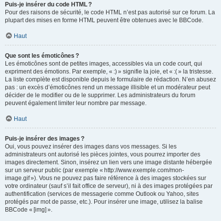
Puis-je insérer du code HTML ?
Pour des raisons de sécurité, le code HTML n’est pas autorisé sur ce forum. La
plupart des mises en forme HTML peuvent être obtenues avec le BBCode.
Haut
Que sont les émoticônes ?
Les émoticônes sont de petites images, accessibles via un code court, qui
expriment des émotions. Par exemple, « :) » signifie la joie, et « :( » la tristesse.
La liste complète est disponible depuis le formulaire de rédaction. N’en abusez
pas : un excès d’émoticônes rend un message illisible et un modérateur peut
décider de le modifier ou de le supprimer. Les administrateurs du forum
peuvent également limiter leur nombre par message.
Haut
Puis-je insérer des images ?
Oui, vous pouvez insérer des images dans vos messages. Si les
administrateurs ont autorisé les pièces jointes, vous pourrez importer des
images directement. Sinon, insérez un lien vers une image distante hébergée
sur un serveur public (par exemple « http://www.exemple.com/mon-
image.gif »). Vous ne pouvez pas faire référence à des images stockées sur
votre ordinateur (sauf s’il fait office de serveur), ni à des images protégées par
authentification (services de messagerie comme Outlook ou Yahoo, sites
protégés par mot de passe, etc.). Pour insérer une image, utilisez la balise
BBCode « [img] ».