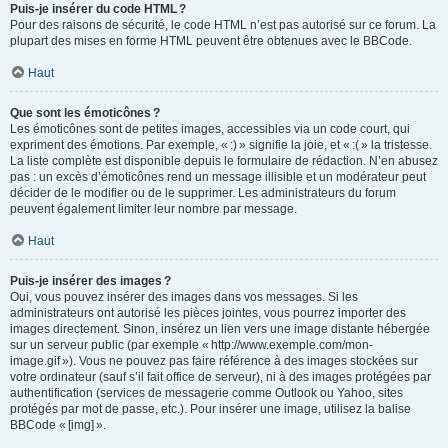
Puis-je insérer du code HTML ?
Pour des raisons de sécurité, le code HTML n’est pas autorisé sur ce forum. La
plupart des mises en forme HTML peuvent être obtenues avec le BBCode.
Haut
Que sont les émoticônes ?
Les émoticônes sont de petites images, accessibles via un code court, qui
expriment des émotions. Par exemple, « :) » signifie la joie, et « :( » la tristesse.
La liste complète est disponible depuis le formulaire de rédaction. N’en abusez
pas : un excès d’émoticônes rend un message illisible et un modérateur peut
décider de le modifier ou de le supprimer. Les administrateurs du forum
peuvent également limiter leur nombre par message.
Haut
Puis-je insérer des images ?
Oui, vous pouvez insérer des images dans vos messages. Si les
administrateurs ont autorisé les pièces jointes, vous pourrez importer des
images directement. Sinon, insérez un lien vers une image distante hébergée
sur un serveur public (par exemple « http://www.exemple.com/mon-
image.gif »). Vous ne pouvez pas faire référence à des images stockées sur
votre ordinateur (sauf s’il fait office de serveur), ni à des images protégées par
authentification (services de messagerie comme Outlook ou Yahoo, sites
protégés par mot de passe, etc.). Pour insérer une image, utilisez la balise
BBCode « [img] ».