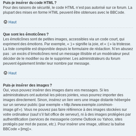
Puis-je insérer du code HTML ?
Pour des raisons de sécurité, le code HTML n’est pas autorisé sur ce forum. La
plupart des mises en forme HTML peuvent être obtenues avec le BBCode.
Haut
Que sont les émoticônes ?
Les émoticônes sont de petites images, accessibles via un code court, qui
expriment des émotions. Par exemple, « :) » signifie la joie, et « :( » la tristesse.
La liste complète est disponible depuis le formulaire de rédaction. N’en abusez
pas : un excès d’émoticônes rend un message illisible et un modérateur peut
décider de le modifier ou de le supprimer. Les administrateurs du forum
peuvent également limiter leur nombre par message.
Haut
Puis-je insérer des images ?
Oui, vous pouvez insérer des images dans vos messages. Si les
administrateurs ont autorisé les pièces jointes, vous pourrez importer des
images directement. Sinon, insérez un lien vers une image distante hébergée
sur un serveur public (par exemple « http://www.exemple.com/mon-
image.gif »). Vous ne pouvez pas faire référence à des images stockées sur
votre ordinateur (sauf s’il fait office de serveur), ni à des images protégées par
authentification (services de messagerie comme Outlook ou Yahoo, sites
protégés par mot de passe, etc.). Pour insérer une image, utilisez la balise
BBCode « [img] ».