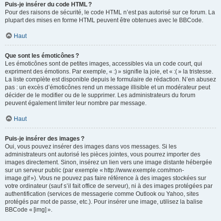
Puis-je insérer du code HTML ?
Pour des raisons de sécurité, le code HTML n’est pas autorisé sur ce forum. La
plupart des mises en forme HTML peuvent être obtenues avec le BBCode.
Haut
Que sont les émoticônes ?
Les émoticônes sont de petites images, accessibles via un code court, qui
expriment des émotions. Par exemple, « :) » signifie la joie, et « :( » la tristesse.
La liste complète est disponible depuis le formulaire de rédaction. N’en abusez
pas : un excès d’émoticônes rend un message illisible et un modérateur peut
décider de le modifier ou de le supprimer. Les administrateurs du forum
peuvent également limiter leur nombre par message.
Haut
Puis-je insérer des images ?
Oui, vous pouvez insérer des images dans vos messages. Si les
administrateurs ont autorisé les pièces jointes, vous pourrez importer des
images directement. Sinon, insérez un lien vers une image distante hébergée
sur un serveur public (par exemple « http://www.exemple.com/mon-
image.gif »). Vous ne pouvez pas faire référence à des images stockées sur
votre ordinateur (sauf s’il fait office de serveur), ni à des images protégées par
authentification (services de messagerie comme Outlook ou Yahoo, sites
protégés par mot de passe, etc.). Pour insérer une image, utilisez la balise
BBCode « [img] ».