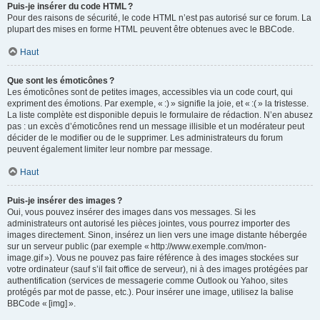
Puis-je insérer du code HTML ?
Pour des raisons de sécurité, le code HTML n’est pas autorisé sur ce forum. La
plupart des mises en forme HTML peuvent être obtenues avec le BBCode.
Haut
Que sont les émoticônes ?
Les émoticônes sont de petites images, accessibles via un code court, qui
expriment des émotions. Par exemple, « :) » signifie la joie, et « :( » la tristesse.
La liste complète est disponible depuis le formulaire de rédaction. N’en abusez
pas : un excès d’émoticônes rend un message illisible et un modérateur peut
décider de le modifier ou de le supprimer. Les administrateurs du forum
peuvent également limiter leur nombre par message.
Haut
Puis-je insérer des images ?
Oui, vous pouvez insérer des images dans vos messages. Si les
administrateurs ont autorisé les pièces jointes, vous pourrez importer des
images directement. Sinon, insérez un lien vers une image distante hébergée
sur un serveur public (par exemple « http://www.exemple.com/mon-
image.gif »). Vous ne pouvez pas faire référence à des images stockées sur
votre ordinateur (sauf s’il fait office de serveur), ni à des images protégées par
authentification (services de messagerie comme Outlook ou Yahoo, sites
protégés par mot de passe, etc.). Pour insérer une image, utilisez la balise
BBCode « [img] ».