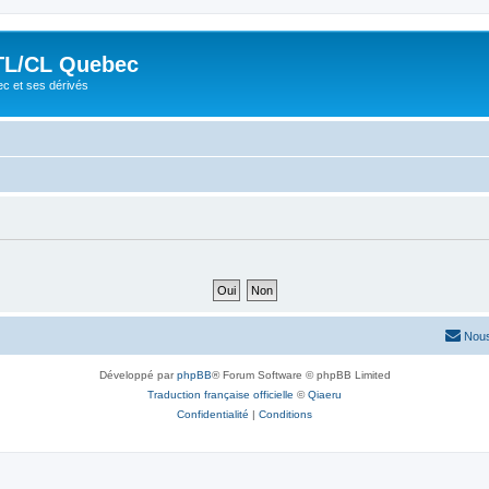
TL/CL Quebec
ec et ses dérivés
Nous
Développé par
phpBB
® Forum Software © phpBB Limited
Traduction française officielle
©
Qiaeru
Confidentialité
|
Conditions