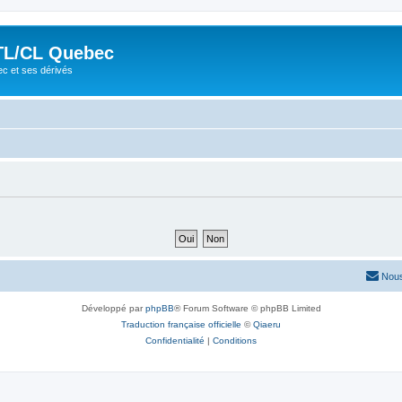
TL/CL Quebec
ec et ses dérivés
Nous
Développé par
phpBB
® Forum Software © phpBB Limited
Traduction française officielle
©
Qiaeru
Confidentialité
|
Conditions