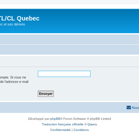
TL/CL Quebec
ec et ses dérivés
ompte. Si vous ne
 de l’adresse e-mail
Nous
Développé par
phpBB
® Forum Software © phpBB Limited
Traduction française officielle
©
Qiaeru
Confidentialité
|
Conditions