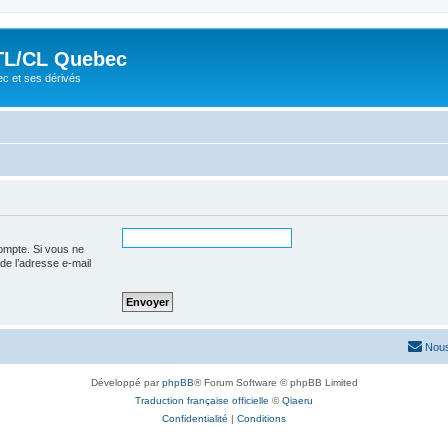
TL/CL Quebec
ec et ses dérivés
ompte. Si vous ne
 de l’adresse e-mail
Nous
Développé par
phpBB
® Forum Software © phpBB Limited
Traduction française officielle
©
Qiaeru
Confidentialité
|
Conditions