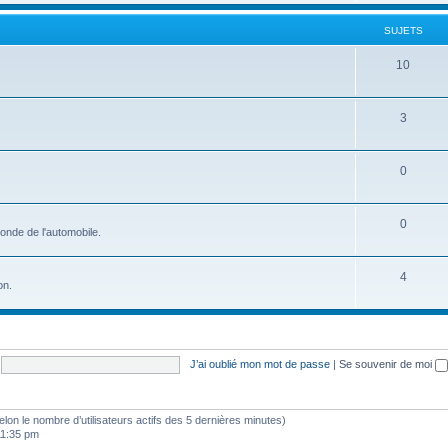
t
j
SUJETS
s
e
S
10
t
u
s
j
S
3
e
u
t
j
S
0
s
e
u
t
j
S
0
onde de l'automobile.
s
e
u
t
j
S
4
on.
s
e
u
t
j
s
e
J’ai oublié mon mot de passe
|
Se souvenir de moi
t
s
 (selon le nombre d’utilisateurs actifs des 5 dernières minutes)
 11:35 pm