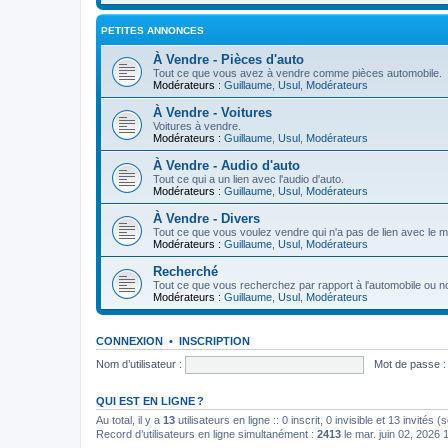
PETITES ANNONCES
À Vendre - Pièces d'auto
Tout ce que vous avez à vendre comme pièces automobile.
Modérateurs :
Guillaume
,
Usul
,
Modérateurs
À Vendre - Voitures
Voitures à vendre.
Modérateurs :
Guillaume
,
Usul
,
Modérateurs
À Vendre - Audio d'auto
Tout ce qui a un lien avec l'audio d'auto.
Modérateurs :
Guillaume
,
Usul
,
Modérateurs
À Vendre - Divers
Tout ce que vous voulez vendre qui n'a pas de lien avec le m
Modérateurs :
Guillaume
,
Usul
,
Modérateurs
Recherché
Tout ce que vous recherchez par rapport à l'automobile ou n
Modérateurs :
Guillaume
,
Usul
,
Modérateurs
CONNEXION
•
INSCRIPTION
Nom d’utilisateur :
Mot de passe :
QUI EST EN LIGNE ?
Au total, il y a
13
utilisateurs en ligne :: 0 inscrit, 0 invisible et 13 invités
Record d’utilisateurs en ligne simultanément :
2413
le mar. juin 02, 2026