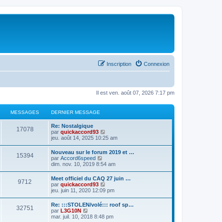
Inscription
Connexion
Il est ven. août 07, 2026 7:17 pm
MESSAGES
DERNIER MESSAGE
D
Re: Nostalgique
M
17078
e
C
par
quickaccord93
r
o
jeu. août 14, 2025 10:25 am
e
n
n
i
s
D
Nouveau sur le forum 2019 et …
s
M
15394
e
u
e
C
par
Accord6speed
r
l
r
o
dim. nov. 10, 2019 8:54 am
s
m
t
e
n
n
e
e
i
s
D
Meet officiel du CAQ 27 juin …
s
r
a
s
M
9712
e
u
e
C
par
quickaccord93
s
l
r
l
r
o
jeu. juin 11, 2020 12:09 pm
a
e
g
s
m
t
e
n
n
g
d
e
e
i
s
e
e
D
Re: :::STOLEN/volé::: roof sp…
s
r
e
a
s
M
32751
e
u
r
e
C
par
L3G10N
s
l
r
l
n
r
o
mar. juil. 10, 2018 8:48 pm
a
e
s
g
s
m
t
e
i