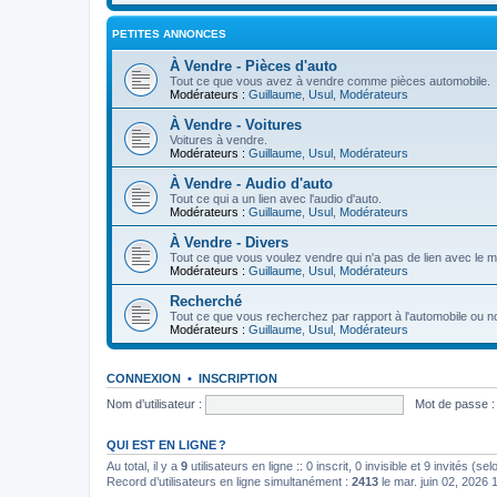
PETITES ANNONCES
À Vendre - Pièces d'auto
Tout ce que vous avez à vendre comme pièces automobile.
Modérateurs :
Guillaume
,
Usul
,
Modérateurs
À Vendre - Voitures
Voitures à vendre.
Modérateurs :
Guillaume
,
Usul
,
Modérateurs
À Vendre - Audio d'auto
Tout ce qui a un lien avec l'audio d'auto.
Modérateurs :
Guillaume
,
Usul
,
Modérateurs
À Vendre - Divers
Tout ce que vous voulez vendre qui n'a pas de lien avec le m
Modérateurs :
Guillaume
,
Usul
,
Modérateurs
Recherché
Tout ce que vous recherchez par rapport à l'automobile ou n
Modérateurs :
Guillaume
,
Usul
,
Modérateurs
CONNEXION
•
INSCRIPTION
Nom d’utilisateur :
Mot de passe :
QUI EST EN LIGNE ?
Au total, il y a
9
utilisateurs en ligne :: 0 inscrit, 0 invisible et 9 invités (
Record d’utilisateurs en ligne simultanément :
2413
le mar. juin 02, 2026