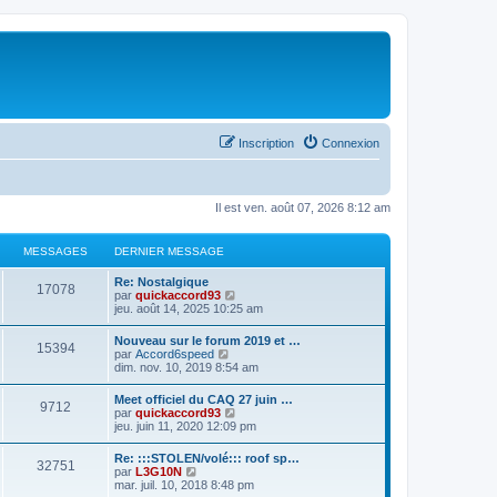
Inscription
Connexion
Il est ven. août 07, 2026 8:12 am
MESSAGES
DERNIER MESSAGE
D
Re: Nostalgique
M
17078
e
C
par
quickaccord93
r
o
jeu. août 14, 2025 10:25 am
e
n
n
i
s
D
Nouveau sur le forum 2019 et …
s
M
15394
e
u
e
C
par
Accord6speed
r
l
r
o
dim. nov. 10, 2019 8:54 am
s
m
t
e
n
n
e
e
i
s
D
Meet officiel du CAQ 27 juin …
s
r
a
s
M
9712
e
u
e
C
par
quickaccord93
s
l
r
l
r
o
jeu. juin 11, 2020 12:09 pm
a
e
g
s
m
t
e
n
n
g
d
e
e
i
s
e
e
D
Re: :::STOLEN/volé::: roof sp…
s
r
e
a
s
M
32751
e
u
r
e
C
par
L3G10N
s
l
r
l
n
r
o
mar. juil. 10, 2018 8:48 pm
a
e
s
g
s
m
t
e
i