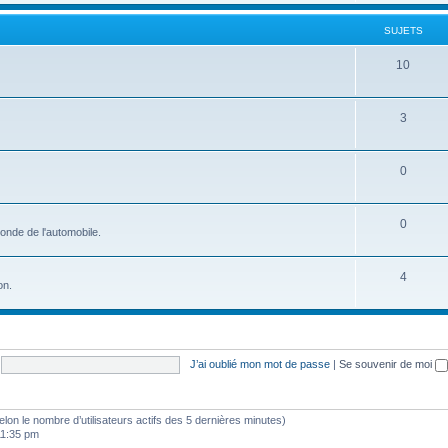
t
j
SUJETS
s
e
S
10
t
u
s
j
S
3
e
u
t
j
S
0
s
e
u
t
j
S
0
onde de l'automobile.
s
e
u
t
j
S
4
on.
s
e
u
t
j
s
e
J’ai oublié mon mot de passe
|
Se souvenir de moi
t
s
 (selon le nombre d’utilisateurs actifs des 5 dernières minutes)
 11:35 pm