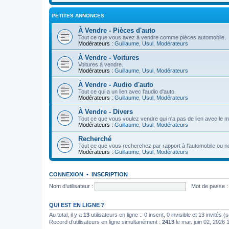
PETITES ANNONCES
À Vendre - Pièces d'auto
Tout ce que vous avez à vendre comme pièces automobile.
Modérateurs :
Guillaume
,
Usul
,
Modérateurs
À Vendre - Voitures
Voitures à vendre.
Modérateurs :
Guillaume
,
Usul
,
Modérateurs
À Vendre - Audio d'auto
Tout ce qui a un lien avec l'audio d'auto.
Modérateurs :
Guillaume
,
Usul
,
Modérateurs
À Vendre - Divers
Tout ce que vous voulez vendre qui n'a pas de lien avec le m
Modérateurs :
Guillaume
,
Usul
,
Modérateurs
Recherché
Tout ce que vous recherchez par rapport à l'automobile ou n
Modérateurs :
Guillaume
,
Usul
,
Modérateurs
CONNEXION
•
INSCRIPTION
Nom d’utilisateur :
Mot de passe :
QUI EST EN LIGNE ?
Au total, il y a
13
utilisateurs en ligne :: 0 inscrit, 0 invisible et 13 invités
Record d’utilisateurs en ligne simultanément :
2413
le mar. juin 02, 2026