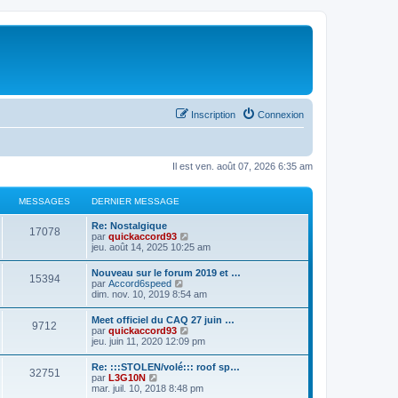
Inscription
Connexion
Il est ven. août 07, 2026 6:35 am
MESSAGES
DERNIER MESSAGE
D
Re: Nostalgique
M
17078
e
C
par
quickaccord93
r
o
jeu. août 14, 2025 10:25 am
e
n
n
i
s
D
Nouveau sur le forum 2019 et …
s
M
15394
e
u
e
C
par
Accord6speed
r
l
r
o
dim. nov. 10, 2019 8:54 am
s
m
t
e
n
n
e
e
i
s
D
Meet officiel du CAQ 27 juin …
s
r
a
s
M
9712
e
u
e
C
par
quickaccord93
s
l
r
l
r
o
jeu. juin 11, 2020 12:09 pm
a
e
g
s
m
t
e
n
n
g
d
e
e
i
s
e
e
D
Re: :::STOLEN/volé::: roof sp…
s
r
e
a
s
M
32751
e
u
r
e
C
par
L3G10N
s
l
r
l
n
r
o
mar. juil. 10, 2018 8:48 pm
a
e
s
g
s
m
t
e
i