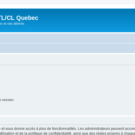
TL/CL Quebec
ec et ses dérivés
e session
ide et vous donne accès à plus de fonctionnalités. Les administrateurs peuvent acc
lisation et de la politique de confidentialité, ainsi que des règles propres à chaqu