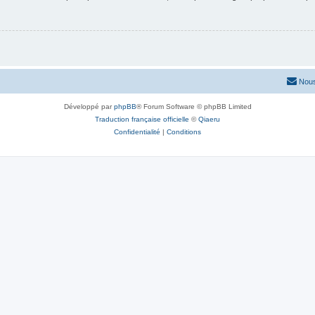
Nous
Développé par
phpBB
® Forum Software © phpBB Limited
Traduction française officielle
©
Qiaeru
Confidentialité
|
Conditions