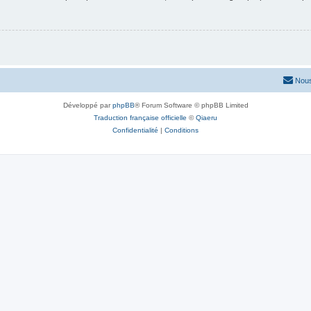
Nous
Développé par
phpBB
® Forum Software © phpBB Limited
Traduction française officielle
©
Qiaeru
Confidentialité
|
Conditions