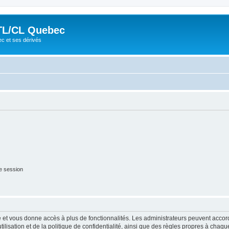
TL/CL Quebec
ec et ses dérivés
e session
ide et vous donne accès à plus de fonctionnalités. Les administrateurs peuvent acc
lisation et de la politique de confidentialité, ainsi que des règles propres à chaqu