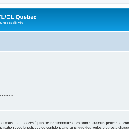
TL/CL Quebec
ec et ses dérivés
e session
ide et vous donne accès à plus de fonctionnalités. Les administrateurs peuvent acc
lisation et de la politique de confidentialité, ainsi que des règles propres à chaqu