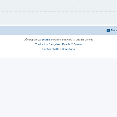
Nous
Développé par
phpBB
® Forum Software © phpBB Limited
Traduction française officielle
©
Qiaeru
Confidentialité
|
Conditions