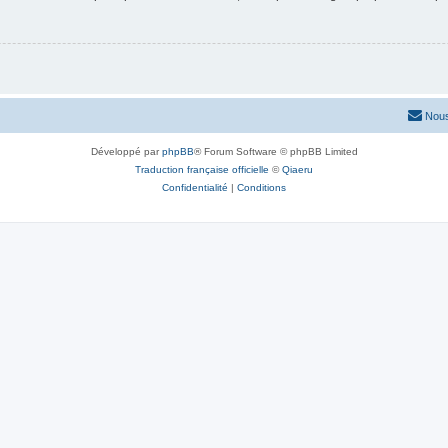
Nous
Développé par
phpBB
® Forum Software © phpBB Limited
Traduction française officielle
©
Qiaeru
Confidentialité
|
Conditions