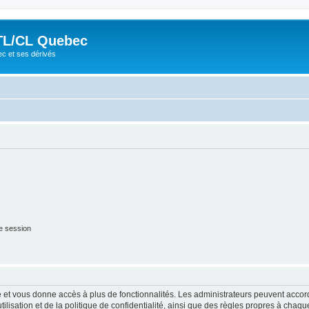
TL/CL Quebec
ec et ses dérivés
e session
ide et vous donne accès à plus de fonctionnalités. Les administrateurs peuvent acc
lisation et de la politique de confidentialité, ainsi que des règles propres à chaqu