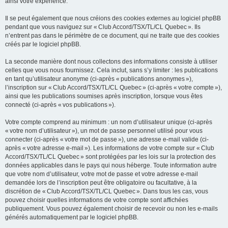
ainsi votre expérience.
Il se peut également que nous créions des cookies externes au logiciel phpBB
pendant que vous naviguez sur « Club Accord/TSX/TL/CL Quebec ». Ils
n’entrent pas dans le périmètre de ce document, qui ne traite que des cookies
créés par le logiciel phpBB.
La seconde manière dont nous collectons des informations consiste à utiliser
celles que vous nous fournissez. Cela inclut, sans s’y limiter : les publications
en tant qu’utilisateur anonyme (ci-après « publications anonymes »),
l’inscription sur « Club Accord/TSX/TL/CL Quebec » (ci-après « votre compte »),
ainsi que les publications soumises après inscription, lorsque vous êtes
connecté (ci-après « vos publications »).
Votre compte comprend au minimum : un nom d’utilisateur unique (ci-après
« votre nom d’utilisateur »), un mot de passe personnel utilisé pour vous
connecter (ci-après « votre mot de passe »), une adresse e-mail valide (ci-
après « votre adresse e-mail »). Les informations de votre compte sur « Club
Accord/TSX/TL/CL Quebec » sont protégées par les lois sur la protection des
données applicables dans le pays qui nous héberge. Toute information autre
que votre nom d’utilisateur, votre mot de passe et votre adresse e-mail
demandée lors de l’inscription peut être obligatoire ou facultative, à la
discrétion de « Club Accord/TSX/TL/CL Quebec ». Dans tous les cas, vous
pouvez choisir quelles informations de votre compte sont affichées
publiquement. Vous pouvez également choisir de recevoir ou non les e-mails
générés automatiquement par le logiciel phpBB.