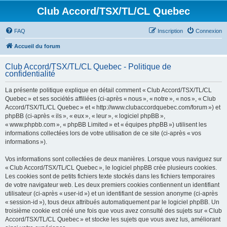
Club Accord/TSX/TL/CL Quebec
FAQ
Inscription
Connexion
Accueil du forum
Club Accord/TSX/TL/CL Quebec - Politique de
confidentialité
La présente politique explique en détail comment « Club Accord/TSX/TL/CL
Quebec » et ses sociétés affiliées (ci-après « nous », « notre », « nos », « Club
Accord/TSX/TL/CL Quebec » et « http://www.clubaccordquebec.com/forum ») et
phpBB (ci-après « ils », « eux », « leur », « logiciel phpBB »,
« www.phpbb.com », « phpBB Limited » et « équipes phpBB ») utilisent les
informations collectées lors de votre utilisation de ce site (ci-après « vos
informations »).
Vos informations sont collectées de deux manières. Lorsque vous naviguez sur
« Club Accord/TSX/TL/CL Quebec », le logiciel phpBB crée plusieurs cookies.
Les cookies sont de petits fichiers texte stockés dans les fichiers temporaires
de votre navigateur web. Les deux premiers cookies contiennent un identifiant
utilisateur (ci-après « user-id ») et un identifiant de session anonyme (ci-après
« session-id »), tous deux attribués automatiquement par le logiciel phpBB. Un
troisième cookie est créé une fois que vous avez consulté des sujets sur « Club
Accord/TSX/TL/CL Quebec » et stocke les sujets que vous avez lus, améliorant