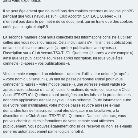
ainsi votre expérience.
Il se peut également que nous créions des cookies externes au logiciel phpBB
pendant que vous naviguez sur « Club Accord/TSX/TL/CL Quebec ». Ils
n’entrent pas dans le périmètre de ce document, qui ne traite que des cookies
créés par le logiciel phpBB.
La seconde manière dont nous collectons des informations consiste à utiliser
celles que vous nous fournissez. Cela inclut, sans s’y limiter : les publications
en tant qu’utilisateur anonyme (ci-après « publications anonymes »),
l’inscription sur « Club Accord/TSX/TL/CL Quebec » (ci-après « votre compte »),
ainsi que les publications soumises après inscription, lorsque vous êtes
connecté (ci-après « vos publications »).
Votre compte comprend au minimum : un nom d’utilisateur unique (ci-après
« votre nom d’utilisateur »), un mot de passe personnel utilisé pour vous
connecter (ci-après « votre mot de passe »), une adresse e-mail valide (ci-
après « votre adresse e-mail »). Les informations de votre compte sur « Club
Accord/TSX/TL/CL Quebec » sont protégées par les lois sur la protection des
données applicables dans le pays qui nous héberge. Toute information autre
que votre nom d’utilisateur, votre mot de passe et votre adresse e-mail
demandée lors de l’inscription peut être obligatoire ou facultative, à la
discrétion de « Club Accord/TSX/TL/CL Quebec ». Dans tous les cas, vous
pouvez choisir quelles informations de votre compte sont affichées
publiquement. Vous pouvez également choisir de recevoir ou non les e-mails
générés automatiquement par le logiciel phpBB.