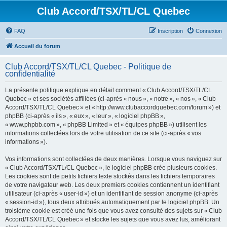
Club Accord/TSX/TL/CL Quebec
FAQ
Inscription
Connexion
Accueil du forum
Club Accord/TSX/TL/CL Quebec - Politique de
confidentialité
La présente politique explique en détail comment « Club Accord/TSX/TL/CL
Quebec » et ses sociétés affiliées (ci-après « nous », « notre », « nos », « Club
Accord/TSX/TL/CL Quebec » et « http://www.clubaccordquebec.com/forum ») et
phpBB (ci-après « ils », « eux », « leur », « logiciel phpBB »,
« www.phpbb.com », « phpBB Limited » et « équipes phpBB ») utilisent les
informations collectées lors de votre utilisation de ce site (ci-après « vos
informations »).
Vos informations sont collectées de deux manières. Lorsque vous naviguez sur
« Club Accord/TSX/TL/CL Quebec », le logiciel phpBB crée plusieurs cookies.
Les cookies sont de petits fichiers texte stockés dans les fichiers temporaires
de votre navigateur web. Les deux premiers cookies contiennent un identifiant
utilisateur (ci-après « user-id ») et un identifiant de session anonyme (ci-après
« session-id »), tous deux attribués automatiquement par le logiciel phpBB. Un
troisième cookie est créé une fois que vous avez consulté des sujets sur « Club
Accord/TSX/TL/CL Quebec » et stocke les sujets que vous avez lus, améliorant