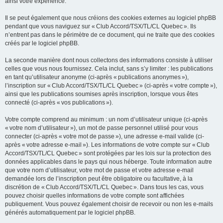
ainsi votre expérience.
Il se peut également que nous créions des cookies externes au logiciel phpBB
pendant que vous naviguez sur « Club Accord/TSX/TL/CL Quebec ». Ils
n’entrent pas dans le périmètre de ce document, qui ne traite que des cookies
créés par le logiciel phpBB.
La seconde manière dont nous collectons des informations consiste à utiliser
celles que vous nous fournissez. Cela inclut, sans s’y limiter : les publications
en tant qu’utilisateur anonyme (ci-après « publications anonymes »),
l’inscription sur « Club Accord/TSX/TL/CL Quebec » (ci-après « votre compte »),
ainsi que les publications soumises après inscription, lorsque vous êtes
connecté (ci-après « vos publications »).
Votre compte comprend au minimum : un nom d’utilisateur unique (ci-après
« votre nom d’utilisateur »), un mot de passe personnel utilisé pour vous
connecter (ci-après « votre mot de passe »), une adresse e-mail valide (ci-
après « votre adresse e-mail »). Les informations de votre compte sur « Club
Accord/TSX/TL/CL Quebec » sont protégées par les lois sur la protection des
données applicables dans le pays qui nous héberge. Toute information autre
que votre nom d’utilisateur, votre mot de passe et votre adresse e-mail
demandée lors de l’inscription peut être obligatoire ou facultative, à la
discrétion de « Club Accord/TSX/TL/CL Quebec ». Dans tous les cas, vous
pouvez choisir quelles informations de votre compte sont affichées
publiquement. Vous pouvez également choisir de recevoir ou non les e-mails
générés automatiquement par le logiciel phpBB.