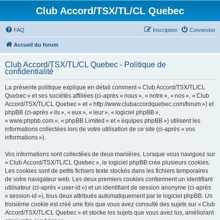
Club Accord/TSX/TL/CL Quebec
FAQ
Inscription
Connexion
Accueil du forum
Club Accord/TSX/TL/CL Quebec - Politique de
confidentialité
La présente politique explique en détail comment « Club Accord/TSX/TL/CL
Quebec » et ses sociétés affiliées (ci-après « nous », « notre », « nos », « Club
Accord/TSX/TL/CL Quebec » et « http://www.clubaccordquebec.com/forum ») et
phpBB (ci-après « ils », « eux », « leur », « logiciel phpBB »,
« www.phpbb.com », « phpBB Limited » et « équipes phpBB ») utilisent les
informations collectées lors de votre utilisation de ce site (ci-après « vos
informations »).
Vos informations sont collectées de deux manières. Lorsque vous naviguez sur
« Club Accord/TSX/TL/CL Quebec », le logiciel phpBB crée plusieurs cookies.
Les cookies sont de petits fichiers texte stockés dans les fichiers temporaires
de votre navigateur web. Les deux premiers cookies contiennent un identifiant
utilisateur (ci-après « user-id ») et un identifiant de session anonyme (ci-après
« session-id »), tous deux attribués automatiquement par le logiciel phpBB. Un
troisième cookie est créé une fois que vous avez consulté des sujets sur « Club
Accord/TSX/TL/CL Quebec » et stocke les sujets que vous avez lus, améliorant