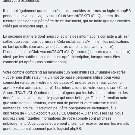
ainsi votre expérience.
Il se peut également que nous créions des cookies externes au logiciel phpBB
pendant que vous naviguez sur « Club Accord/TSX/TL/CL Quebec ». Ils
n’entrent pas dans le périmètre de ce document, qui ne traite que des cookies
créés par le logiciel phpBB.
La seconde manière dont nous collectons des informations consiste à utiliser
celles que vous nous fournissez. Cela inclut, sans s’y limiter : les publications
en tant qu’utilisateur anonyme (ci-après « publications anonymes »),
l’inscription sur « Club Accord/TSX/TL/CL Quebec » (ci-après « votre compte »),
ainsi que les publications soumises après inscription, lorsque vous êtes
connecté (ci-après « vos publications »).
Votre compte comprend au minimum : un nom d’utilisateur unique (ci-après
« votre nom d’utilisateur »), un mot de passe personnel utilisé pour vous
connecter (ci-après « votre mot de passe »), une adresse e-mail valide (ci-
après « votre adresse e-mail »). Les informations de votre compte sur « Club
Accord/TSX/TL/CL Quebec » sont protégées par les lois sur la protection des
données applicables dans le pays qui nous héberge. Toute information autre
que votre nom d’utilisateur, votre mot de passe et votre adresse e-mail
demandée lors de l’inscription peut être obligatoire ou facultative, à la
discrétion de « Club Accord/TSX/TL/CL Quebec ». Dans tous les cas, vous
pouvez choisir quelles informations de votre compte sont affichées
publiquement. Vous pouvez également choisir de recevoir ou non les e-mails
générés automatiquement par le logiciel phpBB.