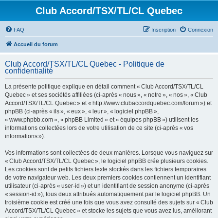
Club Accord/TSX/TL/CL Quebec
FAQ
Inscription
Connexion
Accueil du forum
Club Accord/TSX/TL/CL Quebec - Politique de
confidentialité
La présente politique explique en détail comment « Club Accord/TSX/TL/CL
Quebec » et ses sociétés affiliées (ci-après « nous », « notre », « nos », « Club
Accord/TSX/TL/CL Quebec » et « http://www.clubaccordquebec.com/forum ») et
phpBB (ci-après « ils », « eux », « leur », « logiciel phpBB »,
« www.phpbb.com », « phpBB Limited » et « équipes phpBB ») utilisent les
informations collectées lors de votre utilisation de ce site (ci-après « vos
informations »).
Vos informations sont collectées de deux manières. Lorsque vous naviguez sur
« Club Accord/TSX/TL/CL Quebec », le logiciel phpBB crée plusieurs cookies.
Les cookies sont de petits fichiers texte stockés dans les fichiers temporaires
de votre navigateur web. Les deux premiers cookies contiennent un identifiant
utilisateur (ci-après « user-id ») et un identifiant de session anonyme (ci-après
« session-id »), tous deux attribués automatiquement par le logiciel phpBB. Un
troisième cookie est créé une fois que vous avez consulté des sujets sur « Club
Accord/TSX/TL/CL Quebec » et stocke les sujets que vous avez lus, améliorant