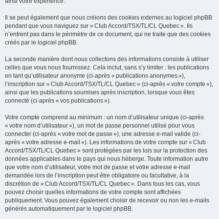
ainsi votre expérience.
Il se peut également que nous créions des cookies externes au logiciel phpBB
pendant que vous naviguez sur « Club Accord/TSX/TL/CL Quebec ». Ils
n’entrent pas dans le périmètre de ce document, qui ne traite que des cookies
créés par le logiciel phpBB.
La seconde manière dont nous collectons des informations consiste à utiliser
celles que vous nous fournissez. Cela inclut, sans s’y limiter : les publications
en tant qu’utilisateur anonyme (ci-après « publications anonymes »),
l’inscription sur « Club Accord/TSX/TL/CL Quebec » (ci-après « votre compte »),
ainsi que les publications soumises après inscription, lorsque vous êtes
connecté (ci-après « vos publications »).
Votre compte comprend au minimum : un nom d’utilisateur unique (ci-après
« votre nom d’utilisateur »), un mot de passe personnel utilisé pour vous
connecter (ci-après « votre mot de passe »), une adresse e-mail valide (ci-
après « votre adresse e-mail »). Les informations de votre compte sur « Club
Accord/TSX/TL/CL Quebec » sont protégées par les lois sur la protection des
données applicables dans le pays qui nous héberge. Toute information autre
que votre nom d’utilisateur, votre mot de passe et votre adresse e-mail
demandée lors de l’inscription peut être obligatoire ou facultative, à la
discrétion de « Club Accord/TSX/TL/CL Quebec ». Dans tous les cas, vous
pouvez choisir quelles informations de votre compte sont affichées
publiquement. Vous pouvez également choisir de recevoir ou non les e-mails
générés automatiquement par le logiciel phpBB.