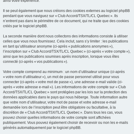
ainsi votre expérience.
Il se peut également que nous créions des cookies externes au logiciel phpBB
pendant que vous naviguez sur « Club Accord/TSX/TL/CL Quebec ». Ils
n’entrent pas dans le périmètre de ce document, qui ne traite que des cookies
créés par le logiciel phpBB.
La seconde manière dont nous collectons des informations consiste à utiliser
celles que vous nous fournissez. Cela inclut, sans s’y limiter : les publications
en tant qu’utilisateur anonyme (ci-après « publications anonymes »),
l’inscription sur « Club Accord/TSX/TL/CL Quebec » (ci-après « votre compte »),
ainsi que les publications soumises après inscription, lorsque vous êtes
connecté (ci-après « vos publications »).
Votre compte comprend au minimum : un nom d’utilisateur unique (ci-après
« votre nom d’utilisateur »), un mot de passe personnel utilisé pour vous
connecter (ci-après « votre mot de passe »), une adresse e-mail valide (ci-
après « votre adresse e-mail »). Les informations de votre compte sur « Club
Accord/TSX/TL/CL Quebec » sont protégées par les lois sur la protection des
données applicables dans le pays qui nous héberge. Toute information autre
que votre nom d’utilisateur, votre mot de passe et votre adresse e-mail
demandée lors de l’inscription peut être obligatoire ou facultative, à la
discrétion de « Club Accord/TSX/TL/CL Quebec ». Dans tous les cas, vous
pouvez choisir quelles informations de votre compte sont affichées
publiquement. Vous pouvez également choisir de recevoir ou non les e-mails
générés automatiquement par le logiciel phpBB.