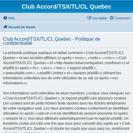
Club Accord/TSX/TL/CL Quebec
FAQ
Inscription
Connexion
Accueil du forum
Club Accord/TSX/TL/CL Quebec - Politique de
confidentialité
La présente politique explique en détail comment « Club Accord/TSX/TL/CL
Quebec » et ses sociétés affiliées (ci-après « nous », « notre », « nos », « Club
Accord/TSX/TL/CL Quebec » et « http://www.clubaccordquebec.com/forum ») et
phpBB (ci-après « ils », « eux », « leur », « logiciel phpBB »,
« www.phpbb.com », « phpBB Limited » et « équipes phpBB ») utilisent les
informations collectées lors de votre utilisation de ce site (ci-après « vos
informations »).
Vos informations sont collectées de deux manières. Lorsque vous naviguez sur
« Club Accord/TSX/TL/CL Quebec », le logiciel phpBB crée plusieurs cookies.
Les cookies sont de petits fichiers texte stockés dans les fichiers temporaires
de votre navigateur web. Les deux premiers cookies contiennent un identifiant
utilisateur (ci-après « user-id ») et un identifiant de session anonyme (ci-après
« session-id »), tous deux attribués automatiquement par le logiciel phpBB. Un
troisième cookie est créé une fois que vous avez consulté des sujets sur « Club
Accord/TSX/TL/CL Quebec » et stocke les sujets que vous avez lus, améliorant