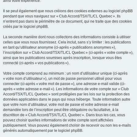
ainsi votre expérience.
Il se peut également que nous créions des cookies externes au logiciel phpBB
pendant que vous naviguez sur « Club Accord/TSX/TL/CL Quebec ». Ils
n’entrent pas dans le périmètre de ce document, qui ne traite que des cookies
créés par le logiciel phpBB.
La seconde manière dont nous collectons des informations consiste à utiliser
celles que vous nous fournissez. Cela inclut, sans s’y limiter : les publications
en tant qu’utilisateur anonyme (ci-après « publications anonymes »),
l’inscription sur « Club Accord/TSX/TL/CL Quebec » (ci-après « votre compte »),
ainsi que les publications soumises après inscription, lorsque vous êtes
connecté (ci-après « vos publications »).
Votre compte comprend au minimum : un nom d’utilisateur unique (ci-après
« votre nom d’utilisateur »), un mot de passe personnel utilisé pour vous
connecter (ci-après « votre mot de passe »), une adresse e-mail valide (ci-
après « votre adresse e-mail »). Les informations de votre compte sur « Club
Accord/TSX/TL/CL Quebec » sont protégées par les lois sur la protection des
données applicables dans le pays qui nous héberge. Toute information autre
que votre nom d’utilisateur, votre mot de passe et votre adresse e-mail
demandée lors de l’inscription peut être obligatoire ou facultative, à la
discrétion de « Club Accord/TSX/TL/CL Quebec ». Dans tous les cas, vous
pouvez choisir quelles informations de votre compte sont affichées
publiquement. Vous pouvez également choisir de recevoir ou non les e-mails
générés automatiquement par le logiciel phpBB.