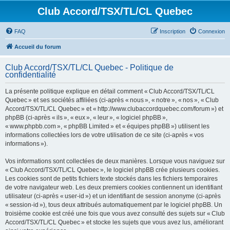
Club Accord/TSX/TL/CL Quebec
FAQ
Inscription
Connexion
Accueil du forum
Club Accord/TSX/TL/CL Quebec - Politique de
confidentialité
La présente politique explique en détail comment « Club Accord/TSX/TL/CL
Quebec » et ses sociétés affiliées (ci-après « nous », « notre », « nos », « Club
Accord/TSX/TL/CL Quebec » et « http://www.clubaccordquebec.com/forum ») et
phpBB (ci-après « ils », « eux », « leur », « logiciel phpBB »,
« www.phpbb.com », « phpBB Limited » et « équipes phpBB ») utilisent les
informations collectées lors de votre utilisation de ce site (ci-après « vos
informations »).
Vos informations sont collectées de deux manières. Lorsque vous naviguez sur
« Club Accord/TSX/TL/CL Quebec », le logiciel phpBB crée plusieurs cookies.
Les cookies sont de petits fichiers texte stockés dans les fichiers temporaires
de votre navigateur web. Les deux premiers cookies contiennent un identifiant
utilisateur (ci-après « user-id ») et un identifiant de session anonyme (ci-après
« session-id »), tous deux attribués automatiquement par le logiciel phpBB. Un
troisième cookie est créé une fois que vous avez consulté des sujets sur « Club
Accord/TSX/TL/CL Quebec » et stocke les sujets que vous avez lus, améliorant