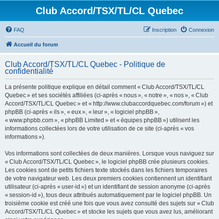
Club Accord/TSX/TL/CL Quebec
FAQ
Inscription
Connexion
Accueil du forum
Club Accord/TSX/TL/CL Quebec - Politique de
confidentialité
La présente politique explique en détail comment « Club Accord/TSX/TL/CL
Quebec » et ses sociétés affiliées (ci-après « nous », « notre », « nos », « Club
Accord/TSX/TL/CL Quebec » et « http://www.clubaccordquebec.com/forum ») et
phpBB (ci-après « ils », « eux », « leur », « logiciel phpBB »,
« www.phpbb.com », « phpBB Limited » et « équipes phpBB ») utilisent les
informations collectées lors de votre utilisation de ce site (ci-après « vos
informations »).
Vos informations sont collectées de deux manières. Lorsque vous naviguez sur
« Club Accord/TSX/TL/CL Quebec », le logiciel phpBB crée plusieurs cookies.
Les cookies sont de petits fichiers texte stockés dans les fichiers temporaires
de votre navigateur web. Les deux premiers cookies contiennent un identifiant
utilisateur (ci-après « user-id ») et un identifiant de session anonyme (ci-après
« session-id »), tous deux attribués automatiquement par le logiciel phpBB. Un
troisième cookie est créé une fois que vous avez consulté des sujets sur « Club
Accord/TSX/TL/CL Quebec » et stocke les sujets que vous avez lus, améliorant