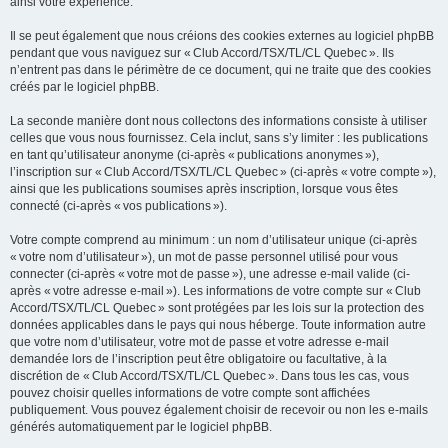
ainsi votre expérience.
Il se peut également que nous créions des cookies externes au logiciel phpBB
pendant que vous naviguez sur « Club Accord/TSX/TL/CL Quebec ». Ils
n’entrent pas dans le périmètre de ce document, qui ne traite que des cookies
créés par le logiciel phpBB.
La seconde manière dont nous collectons des informations consiste à utiliser
celles que vous nous fournissez. Cela inclut, sans s’y limiter : les publications
en tant qu’utilisateur anonyme (ci-après « publications anonymes »),
l’inscription sur « Club Accord/TSX/TL/CL Quebec » (ci-après « votre compte »),
ainsi que les publications soumises après inscription, lorsque vous êtes
connecté (ci-après « vos publications »).
Votre compte comprend au minimum : un nom d’utilisateur unique (ci-après
« votre nom d’utilisateur »), un mot de passe personnel utilisé pour vous
connecter (ci-après « votre mot de passe »), une adresse e-mail valide (ci-
après « votre adresse e-mail »). Les informations de votre compte sur « Club
Accord/TSX/TL/CL Quebec » sont protégées par les lois sur la protection des
données applicables dans le pays qui nous héberge. Toute information autre
que votre nom d’utilisateur, votre mot de passe et votre adresse e-mail
demandée lors de l’inscription peut être obligatoire ou facultative, à la
discrétion de « Club Accord/TSX/TL/CL Quebec ». Dans tous les cas, vous
pouvez choisir quelles informations de votre compte sont affichées
publiquement. Vous pouvez également choisir de recevoir ou non les e-mails
générés automatiquement par le logiciel phpBB.