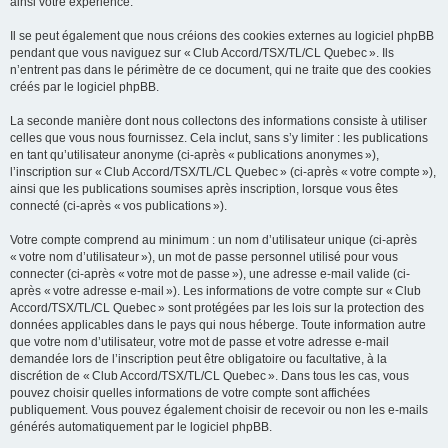
ainsi votre expérience.
Il se peut également que nous créions des cookies externes au logiciel phpBB
pendant que vous naviguez sur « Club Accord/TSX/TL/CL Quebec ». Ils
n’entrent pas dans le périmètre de ce document, qui ne traite que des cookies
créés par le logiciel phpBB.
La seconde manière dont nous collectons des informations consiste à utiliser
celles que vous nous fournissez. Cela inclut, sans s’y limiter : les publications
en tant qu’utilisateur anonyme (ci-après « publications anonymes »),
l’inscription sur « Club Accord/TSX/TL/CL Quebec » (ci-après « votre compte »),
ainsi que les publications soumises après inscription, lorsque vous êtes
connecté (ci-après « vos publications »).
Votre compte comprend au minimum : un nom d’utilisateur unique (ci-après
« votre nom d’utilisateur »), un mot de passe personnel utilisé pour vous
connecter (ci-après « votre mot de passe »), une adresse e-mail valide (ci-
après « votre adresse e-mail »). Les informations de votre compte sur « Club
Accord/TSX/TL/CL Quebec » sont protégées par les lois sur la protection des
données applicables dans le pays qui nous héberge. Toute information autre
que votre nom d’utilisateur, votre mot de passe et votre adresse e-mail
demandée lors de l’inscription peut être obligatoire ou facultative, à la
discrétion de « Club Accord/TSX/TL/CL Quebec ». Dans tous les cas, vous
pouvez choisir quelles informations de votre compte sont affichées
publiquement. Vous pouvez également choisir de recevoir ou non les e-mails
générés automatiquement par le logiciel phpBB.