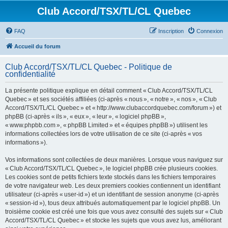
Club Accord/TSX/TL/CL Quebec
FAQ
Inscription
Connexion
Accueil du forum
Club Accord/TSX/TL/CL Quebec - Politique de
confidentialité
La présente politique explique en détail comment « Club Accord/TSX/TL/CL
Quebec » et ses sociétés affiliées (ci-après « nous », « notre », « nos », « Club
Accord/TSX/TL/CL Quebec » et « http://www.clubaccordquebec.com/forum ») et
phpBB (ci-après « ils », « eux », « leur », « logiciel phpBB »,
« www.phpbb.com », « phpBB Limited » et « équipes phpBB ») utilisent les
informations collectées lors de votre utilisation de ce site (ci-après « vos
informations »).
Vos informations sont collectées de deux manières. Lorsque vous naviguez sur
« Club Accord/TSX/TL/CL Quebec », le logiciel phpBB crée plusieurs cookies.
Les cookies sont de petits fichiers texte stockés dans les fichiers temporaires
de votre navigateur web. Les deux premiers cookies contiennent un identifiant
utilisateur (ci-après « user-id ») et un identifiant de session anonyme (ci-après
« session-id »), tous deux attribués automatiquement par le logiciel phpBB. Un
troisième cookie est créé une fois que vous avez consulté des sujets sur « Club
Accord/TSX/TL/CL Quebec » et stocke les sujets que vous avez lus, améliorant