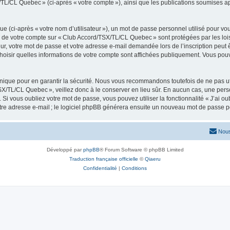
/TL/CL Quebec » (ci-après « votre compte »), ainsi que les publications soumises ap
 (ci-après « votre nom d’utilisateur »), un mot de passe personnel utilisé pour vou
ons de votre compte sur « Club Accord/TSX/TL/CL Quebec » sont protégées par les loi
r, votre mot de passe et votre adresse e-mail demandée lors de l’inscription peut êtr
isir quelles informations de votre compte sont affichées publiquement. Vous pou
ique pour en garantir la sécurité. Nous vous recommandons toutefois de ne pas uti
TSX/TL/CL Quebec », veillez donc à le conserver en lieu sûr. En aucun cas, une pe
i vous oubliez votre mot de passe, vous pouvez utiliser la fonctionnalité « J’ai ou
tre adresse e-mail ; le logiciel phpBB générera ensuite un nouveau mot de passe p
Nous
Développé par
phpBB
® Forum Software © phpBB Limited
Traduction française officielle
©
Qiaeru
Confidentialité
|
Conditions