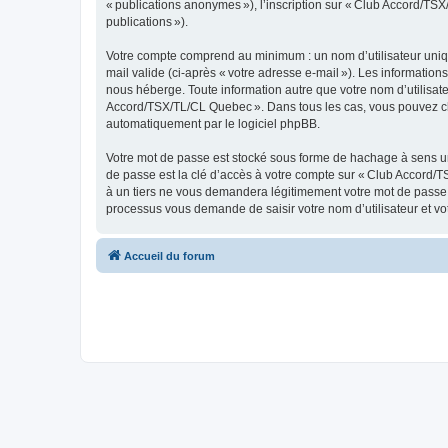
« publications anonymes »), l’inscription sur « Club Accord/TSX
publications »).
Votre compte comprend au minimum : un nom d’utilisateur unique
mail valide (ci-après « votre adresse e-mail »). Les informati
nous héberge. Toute information autre que votre nom d’utilisateu
Accord/TSX/TL/CL Quebec ». Dans tous les cas, vous pouvez cho
automatiquement par le logiciel phpBB.
Votre mot de passe est stocké sous forme de hachage à sens un
de passe est la clé d’accès à votre compte sur « Club Accord/
à un tiers ne vous demandera légitimement votre mot de passe. S
processus vous demande de saisir votre nom d’utilisateur et vo
Accueil du forum