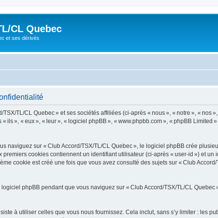
TL/CL Quebec
ec et ses dérivés
nfidentialité
/TSX/TL/CL Quebec » et ses sociétés affiliées (ci-après « nous », « notre », « nos 
ils », « eux », « leur », « logiciel phpBB », « www.phpbb.com », « phpBB Limited » e
s naviguez sur « Club Accord/TSX/TL/CL Quebec », le logiciel phpBB crée plusieurs 
premiers cookies contiennent un identifiant utilisateur (ci-après « user-id ») et un 
ième cookie est créé une fois que vous avez consulté des sujets sur « Club Accord
 logiciel phpBB pendant que vous naviguez sur « Club Accord/TSX/TL/CL Quebec ». 
e à utiliser celles que vous nous fournissez. Cela inclut, sans s’y limiter : les pu