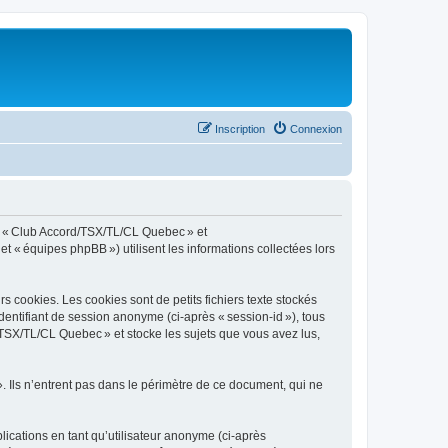
Inscription
Connexion
», « Club Accord/TSX/TL/CL Quebec » et
t « équipes phpBB ») utilisent les informations collectées lors
cookies. Les cookies sont de petits fichiers texte stockés
identifiant de session anonyme (ci-après « session-id »), tous
/TSX/TL/CL Quebec » et stocke les sujets que vous avez lus,
Ils n’entrent pas dans le périmètre de ce document, qui ne
blications en tant qu’utilisateur anonyme (ci-après