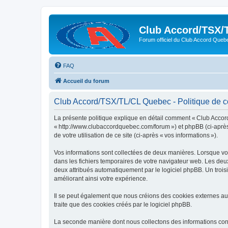
Club Accord/TSX/
Forum officiel du Club Accord Queb
FAQ
Accueil du forum
Club Accord/TSX/TL/CL Quebec - Politique de co
La présente politique explique en détail comment « Club Accord
« http://www.clubaccordquebec.com/forum ») et phpBB (ci-après « 
de votre utilisation de ce site (ci-après « vos informations »).
Vos informations sont collectées de deux manières. Lorsque vou
dans les fichiers temporaires de votre navigateur web. Les deux 
deux attribués automatiquement par le logiciel phpBB. Un trois
améliorant ainsi votre expérience.
Il se peut également que nous créions des cookies externes au
traite que des cookies créés par le logiciel phpBB.
La seconde manière dont nous collectons des informations consist