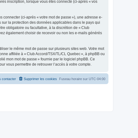
rès inscription, lorsque vous êtes connecté (ci-après « vos
s connecter (ci-après « votre mot de passe »), une adresse e-
s sur la protection des données applicables dans le pays qui
e obligatoire ou facultative, à la discrétion de « Club
vez également choisir de recevoir ou non les e-mails générés
liser le même mot de passe sur plusieurs sites web. Votre mot
rsonne affiliée à « Club Accord/TSX/TL/CL Quebec », à phpBB ou
blié mon mot de passe » fournie par le logiciel phpBB. Ce
our vous permettre de retrouver l’accès à votre compte.
 contacter
Supprimer les cookies
Fuseau horaire sur
UTC-04:00