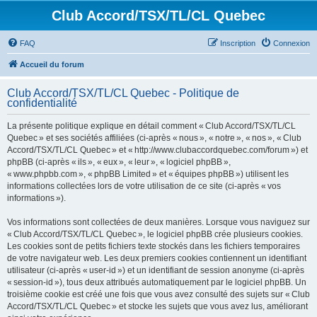
Club Accord/TSX/TL/CL Quebec
FAQ
Inscription
Connexion
Accueil du forum
Club Accord/TSX/TL/CL Quebec - Politique de
confidentialité
La présente politique explique en détail comment « Club Accord/TSX/TL/CL
Quebec » et ses sociétés affiliées (ci-après « nous », « notre », « nos », « Club
Accord/TSX/TL/CL Quebec » et « http://www.clubaccordquebec.com/forum ») et
phpBB (ci-après « ils », « eux », « leur », « logiciel phpBB »,
« www.phpbb.com », « phpBB Limited » et « équipes phpBB ») utilisent les
informations collectées lors de votre utilisation de ce site (ci-après « vos
informations »).
Vos informations sont collectées de deux manières. Lorsque vous naviguez sur
« Club Accord/TSX/TL/CL Quebec », le logiciel phpBB crée plusieurs cookies.
Les cookies sont de petits fichiers texte stockés dans les fichiers temporaires
de votre navigateur web. Les deux premiers cookies contiennent un identifiant
utilisateur (ci-après « user-id ») et un identifiant de session anonyme (ci-après
« session-id »), tous deux attribués automatiquement par le logiciel phpBB. Un
troisième cookie est créé une fois que vous avez consulté des sujets sur « Club
Accord/TSX/TL/CL Quebec » et stocke les sujets que vous avez lus, améliorant