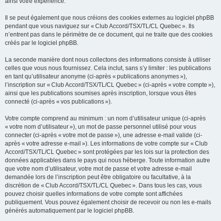
ainsi votre expérience.
Il se peut également que nous créions des cookies externes au logiciel phpBB
pendant que vous naviguez sur « Club Accord/TSX/TL/CL Quebec ». Ils
n’entrent pas dans le périmètre de ce document, qui ne traite que des cookies
créés par le logiciel phpBB.
La seconde manière dont nous collectons des informations consiste à utiliser
celles que vous nous fournissez. Cela inclut, sans s’y limiter : les publications
en tant qu’utilisateur anonyme (ci-après « publications anonymes »),
l’inscription sur « Club Accord/TSX/TL/CL Quebec » (ci-après « votre compte »),
ainsi que les publications soumises après inscription, lorsque vous êtes
connecté (ci-après « vos publications »).
Votre compte comprend au minimum : un nom d’utilisateur unique (ci-après
« votre nom d’utilisateur »), un mot de passe personnel utilisé pour vous
connecter (ci-après « votre mot de passe »), une adresse e-mail valide (ci-
après « votre adresse e-mail »). Les informations de votre compte sur « Club
Accord/TSX/TL/CL Quebec » sont protégées par les lois sur la protection des
données applicables dans le pays qui nous héberge. Toute information autre
que votre nom d’utilisateur, votre mot de passe et votre adresse e-mail
demandée lors de l’inscription peut être obligatoire ou facultative, à la
discrétion de « Club Accord/TSX/TL/CL Quebec ». Dans tous les cas, vous
pouvez choisir quelles informations de votre compte sont affichées
publiquement. Vous pouvez également choisir de recevoir ou non les e-mails
générés automatiquement par le logiciel phpBB.