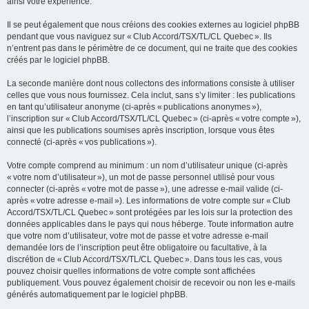
ainsi votre expérience.
Il se peut également que nous créions des cookies externes au logiciel phpBB
pendant que vous naviguez sur « Club Accord/TSX/TL/CL Quebec ». Ils
n’entrent pas dans le périmètre de ce document, qui ne traite que des cookies
créés par le logiciel phpBB.
La seconde manière dont nous collectons des informations consiste à utiliser
celles que vous nous fournissez. Cela inclut, sans s’y limiter : les publications
en tant qu’utilisateur anonyme (ci-après « publications anonymes »),
l’inscription sur « Club Accord/TSX/TL/CL Quebec » (ci-après « votre compte »),
ainsi que les publications soumises après inscription, lorsque vous êtes
connecté (ci-après « vos publications »).
Votre compte comprend au minimum : un nom d’utilisateur unique (ci-après
« votre nom d’utilisateur »), un mot de passe personnel utilisé pour vous
connecter (ci-après « votre mot de passe »), une adresse e-mail valide (ci-
après « votre adresse e-mail »). Les informations de votre compte sur « Club
Accord/TSX/TL/CL Quebec » sont protégées par les lois sur la protection des
données applicables dans le pays qui nous héberge. Toute information autre
que votre nom d’utilisateur, votre mot de passe et votre adresse e-mail
demandée lors de l’inscription peut être obligatoire ou facultative, à la
discrétion de « Club Accord/TSX/TL/CL Quebec ». Dans tous les cas, vous
pouvez choisir quelles informations de votre compte sont affichées
publiquement. Vous pouvez également choisir de recevoir ou non les e-mails
générés automatiquement par le logiciel phpBB.