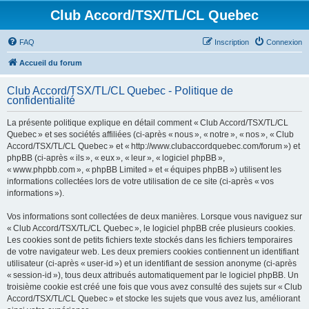
Club Accord/TSX/TL/CL Quebec
FAQ
Inscription
Connexion
Accueil du forum
Club Accord/TSX/TL/CL Quebec - Politique de
confidentialité
La présente politique explique en détail comment « Club Accord/TSX/TL/CL
Quebec » et ses sociétés affiliées (ci-après « nous », « notre », « nos », « Club
Accord/TSX/TL/CL Quebec » et « http://www.clubaccordquebec.com/forum ») et
phpBB (ci-après « ils », « eux », « leur », « logiciel phpBB »,
« www.phpbb.com », « phpBB Limited » et « équipes phpBB ») utilisent les
informations collectées lors de votre utilisation de ce site (ci-après « vos
informations »).
Vos informations sont collectées de deux manières. Lorsque vous naviguez sur
« Club Accord/TSX/TL/CL Quebec », le logiciel phpBB crée plusieurs cookies.
Les cookies sont de petits fichiers texte stockés dans les fichiers temporaires
de votre navigateur web. Les deux premiers cookies contiennent un identifiant
utilisateur (ci-après « user-id ») et un identifiant de session anonyme (ci-après
« session-id »), tous deux attribués automatiquement par le logiciel phpBB. Un
troisième cookie est créé une fois que vous avez consulté des sujets sur « Club
Accord/TSX/TL/CL Quebec » et stocke les sujets que vous avez lus, améliorant