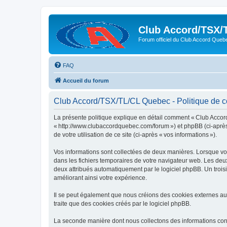
Club Accord/TSX/
Forum officiel du Club Accord Queb
FAQ
Accueil du forum
Club Accord/TSX/TL/CL Quebec - Politique de co
La présente politique explique en détail comment « Club Accord
« http://www.clubaccordquebec.com/forum ») et phpBB (ci-après « 
de votre utilisation de ce site (ci-après « vos informations »).
Vos informations sont collectées de deux manières. Lorsque vou
dans les fichiers temporaires de votre navigateur web. Les deux 
deux attribués automatiquement par le logiciel phpBB. Un trois
améliorant ainsi votre expérience.
Il se peut également que nous créions des cookies externes au
traite que des cookies créés par le logiciel phpBB.
La seconde manière dont nous collectons des informations consist