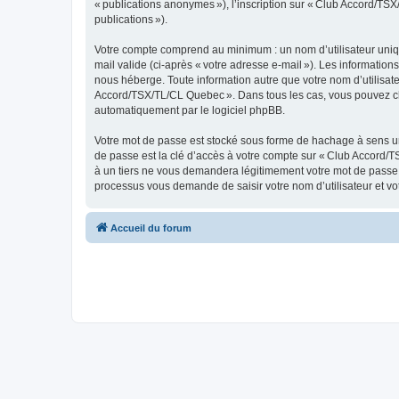
« publications anonymes »), l’inscription sur « Club Accord/TSX
publications »).
Votre compte comprend au minimum : un nom d’utilisateur unique
mail valide (ci-après « votre adresse e-mail »). Les informati
nous héberge. Toute information autre que votre nom d’utilisateu
Accord/TSX/TL/CL Quebec ». Dans tous les cas, vous pouvez cho
automatiquement par le logiciel phpBB.
Votre mot de passe est stocké sous forme de hachage à sens un
de passe est la clé d’accès à votre compte sur « Club Accord/
à un tiers ne vous demandera légitimement votre mot de passe. S
processus vous demande de saisir votre nom d’utilisateur et vo
Accueil du forum