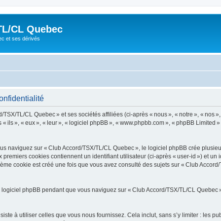
TL/CL Quebec
ec et ses dérivés
nfidentialité
/TSX/TL/CL Quebec » et ses sociétés affiliées (ci-après « nous », « notre », « nos 
ils », « eux », « leur », « logiciel phpBB », « www.phpbb.com », « phpBB Limited » e
s naviguez sur « Club Accord/TSX/TL/CL Quebec », le logiciel phpBB crée plusieurs 
premiers cookies contiennent un identifiant utilisateur (ci-après « user-id ») et un 
ième cookie est créé une fois que vous avez consulté des sujets sur « Club Accord
 logiciel phpBB pendant que vous naviguez sur « Club Accord/TSX/TL/CL Quebec ». 
e à utiliser celles que vous nous fournissez. Cela inclut, sans s’y limiter : les pu