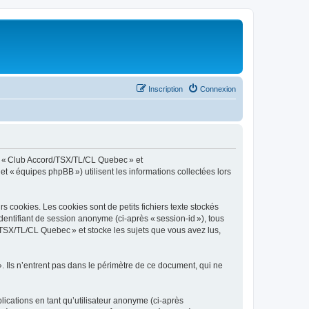
Inscription
Connexion
», « Club Accord/TSX/TL/CL Quebec » et
t « équipes phpBB ») utilisent les informations collectées lors
cookies. Les cookies sont de petits fichiers texte stockés
identifiant de session anonyme (ci-après « session-id »), tous
/TSX/TL/CL Quebec » et stocke les sujets que vous avez lus,
Ils n’entrent pas dans le périmètre de ce document, qui ne
blications en tant qu’utilisateur anonyme (ci-après