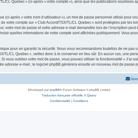
/TL/CL Quebec » (ci-après « votre compte »), ainsi que les publications soumises ap
 (ci-après « votre nom d’utilisateur »), un mot de passe personnel utilisé pour vou
ons de votre compte sur « Club Accord/TSX/TL/CL Quebec » sont protégées par les loi
r, votre mot de passe et votre adresse e-mail demandée lors de l’inscription peut êtr
isir quelles informations de votre compte sont affichées publiquement. Vous pou
ique pour en garantir la sécurité. Nous vous recommandons toutefois de ne pas uti
TSX/TL/CL Quebec », veillez donc à le conserver en lieu sûr. En aucun cas, une pe
i vous oubliez votre mot de passe, vous pouvez utiliser la fonctionnalité « J’ai ou
tre adresse e-mail ; le logiciel phpBB générera ensuite un nouveau mot de passe p
Nous
Développé par
phpBB
® Forum Software © phpBB Limited
Traduction française officielle
©
Qiaeru
Confidentialité
|
Conditions