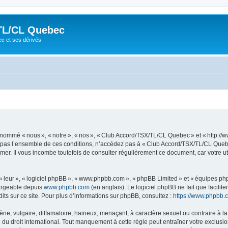
TL/CL Quebec
ec et ses dérivés
ommé « nous », « notre », « nos », « Club Accord/TSX/TL/CL Quebec » et « http://
z pas l’ensemble de ces conditions, n’accédez pas à « Club Accord/TSX/TL/CL Quebe
mer. Il vous incombe toutefois de consulter régulièrement ce document, car votre 
 « leur », « logiciel phpBB », « www.phpbb.com », « phpBB Limited » et « équipes ph
hargeable depuis
www.phpbb.com
(en anglais). Le logiciel phpBB ne fait que facilite
ts sur ce site. Pour plus d’informations sur phpBB, consultez :
https://www.phpbb.
 vulgaire, diffamatoire, haineux, menaçant, à caractère sexuel ou contraire à la loi
 droit international. Tout manquement à cette règle peut entraîner votre exclusion 