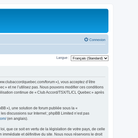
Connexion
Langue :
www.clubaccordquebec.com/forum »), vous acceptez d’être
c » et ne l’utilisez pas. Nous pouvons modifier ces conditions
utilisation continue de « Club Accord/TSX/TL/CL Quebec » après
pBB »), une solution de forum publiée sous la «
r les discussions sur Internet ; phpBB Limited n’est pas
com/
(en anglais).
, que ce soit en vertu de la législation de votre pays, de celle
immédiate et définitive du site. Nous nous réservons le droit