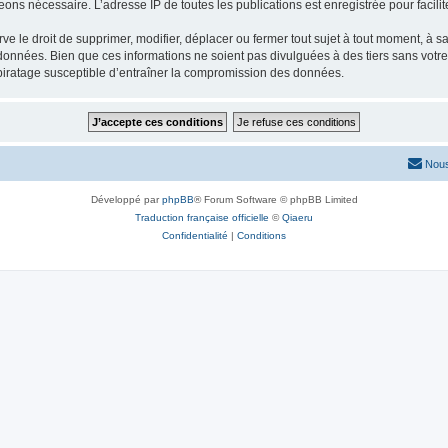
eons nécessaire. L’adresse IP de toutes les publications est enregistrée pour facilit
e droit de supprimer, modifier, déplacer ou fermer tout sujet à tout moment, à sa 
 données. Bien que ces informations ne soient pas divulguées à des tiers sans vot
piratage susceptible d’entraîner la compromission des données.
Nous
Développé par
phpBB
® Forum Software © phpBB Limited
Traduction française officielle
©
Qiaeru
Confidentialité
|
Conditions