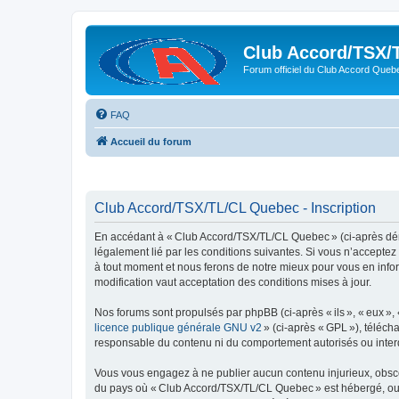
Club Accord/TSX/
Forum officiel du Club Accord Queb
FAQ
Accueil du forum
Club Accord/TSX/TL/CL Quebec - Inscription
En accédant à « Club Accord/TSX/TL/CL Quebec » (ci-après dén
légalement lié par les conditions suivantes. Si vous n’accepte
à tout moment et nous ferons de notre mieux pour vous en infor
modification vaut acceptation des conditions mises à jour.
Nos forums sont propulsés par phpBB (ci-après « ils », « eux »,
licence publique générale GNU v2
» (ci-après « GPL »), téléc
responsable du contenu ni du comportement autorisés ou interdi
Vous vous engagez à ne publier aucun contenu injurieux, obscène,
du pays où « Club Accord/TSX/TL/CL Quebec » est hébergé, ou du