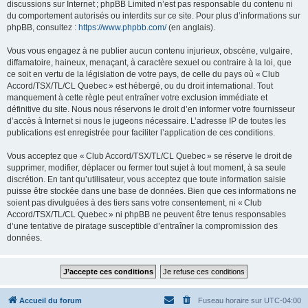
discussions sur Internet ; phpBB Limited n’est pas responsable du contenu ni
du comportement autorisés ou interdits sur ce site. Pour plus d’informations sur
phpBB, consultez :
https://www.phpbb.com/
(en anglais).
Vous vous engagez à ne publier aucun contenu injurieux, obscène, vulgaire,
diffamatoire, haineux, menaçant, à caractère sexuel ou contraire à la loi, que
ce soit en vertu de la législation de votre pays, de celle du pays où « Club
Accord/TSX/TL/CL Quebec » est hébergé, ou du droit international. Tout
manquement à cette règle peut entraîner votre exclusion immédiate et
définitive du site. Nous nous réservons le droit d’en informer votre fournisseur
d’accès à Internet si nous le jugeons nécessaire. L’adresse IP de toutes les
publications est enregistrée pour faciliter l’application de ces conditions.
Vous acceptez que « Club Accord/TSX/TL/CL Quebec » se réserve le droit de
supprimer, modifier, déplacer ou fermer tout sujet à tout moment, à sa seule
discrétion. En tant qu’utilisateur, vous acceptez que toute information saisie
puisse être stockée dans une base de données. Bien que ces informations ne
soient pas divulguées à des tiers sans votre consentement, ni « Club
Accord/TSX/TL/CL Quebec » ni phpBB ne peuvent être tenus responsables
d’une tentative de piratage susceptible d’entraîner la compromission des
données.
Accueil du forum
Fuseau horaire sur
UTC-04:00