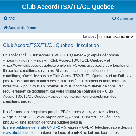
Club Accord/TSX/TL/CL Quebec
FAQ
Connexion
Accueil du forum
Langue :
Club Accord/TSX/TL/CL Quebec - Inscription
En accédant à « Club Accord/TSX/TL/CL Quebec » (ci-après dénommé
« nous », « notre », « nos », « Club Accord/TSX/TL/CL Quebec » et
« http://www.clubaccordquebec.com/forum »), vous acceptez d’être légalement
lié par les conditions suivantes. Si vous n’acceptez pas l’ensemble de ces
conditions, n’accédez pas à « Club Accord/TSX/TL/CL Quebec » et ne l’utilisez
pas. Nous pouvons modifier ces conditions à tout moment et nous ferons de
notre mieux pour vous en informer. Il vous incombe toutefois de consulter
régulièrement ce document, car votre utilisation continue de « Club
Accord/TSX/TL/CL Quebec » après modification vaut acceptation des
conditions mises à jour.
Nos forums sont propulsés par phpBB (ci-après « ils », « eux », « leur »,
« logiciel phpBB », « www.phpbb.com », « phpBB Limited » et « équipes
phpBB »), une solution de forum publiée sous la «
licence publique générale GNU v2
» (ci-après « GPL »), téléchargeable depuis
www.phpbb.com
(en anglais). Le logiciel phpBB ne fait que faciliter les