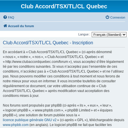
Club Accord/TSX/TL/CL Quebec
FAQ
Connexion
Accueil du forum
Langue :
Club Accord/TSX/TL/CL Quebec - Inscription
En accédant à « Club Accord/TSX/TL/CL Quebec » (ci-après dénommé
« nous », « notre », « nos », « Club Accord/TSX/TL/CL Quebec » et
« http://www.clubaccordquebec.com/forum »), vous acceptez d’être légalement
lié par les conditions suivantes. Si vous n’acceptez pas l’ensemble de ces
conditions, n’accédez pas à « Club Accord/TSX/TL/CL Quebec » et ne l’utilisez
pas. Nous pouvons modifier ces conditions à tout moment et nous ferons de
notre mieux pour vous en informer. Il vous incombe toutefois de consulter
régulièrement ce document, car votre utilisation continue de « Club
Accord/TSX/TL/CL Quebec » après modification vaut acceptation des
conditions mises à jour.
Nos forums sont propulsés par phpBB (ci-après « ils », « eux », « leur »,
« logiciel phpBB », « www.phpbb.com », « phpBB Limited » et « équipes
phpBB »), une solution de forum publiée sous la «
licence publique générale GNU v2
» (ci-après « GPL »), téléchargeable depuis
www.phpbb.com
(en anglais). Le logiciel phpBB ne fait que faciliter les