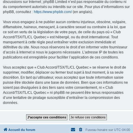
discussions sur Internet ; phpBB Limited n’est pas responsable du contenu ni
du comportement autorisés ou interdits sur ce site. Pour plus d’informations sur
phpBB, consultez :
https://www.phpbb.com/
(en anglais).
Vous vous engagez à ne publier aucun contenu injurieux, obscène, vulgaire,
diffamatoire, haineux, menaçant, à caractère sexuel ou contraire à la loi, que
ce soit en vertu de la législation de votre pays, de celle du pays où « Club
Accord/TSX/TL/CL Quebec » est hébergé, ou du droit international. Tout
manquement à cette règle peut entraîner votre exclusion immédiate et
définitive du site. Nous nous réservons le droit d’en informer votre fournisseur
d’accès à Internet si nous le jugeons nécessaire. L’adresse IP de toutes les
publications est enregistrée pour faciliter l’application de ces conditions.
Vous acceptez que « Club Accord/TSX/TL/CL Quebec » se réserve le droit de
supprimer, modifier, déplacer ou fermer tout sujet à tout moment, à sa seule
discrétion. En tant qu’utilisateur, vous acceptez que toute information saisie
puisse être stockée dans une base de données. Bien que ces informations ne
soient pas divulguées à des tiers sans votre consentement, ni « Club
Accord/TSX/TL/CL Quebec » ni phpBB ne peuvent être tenus responsables
d’une tentative de piratage susceptible d’entraîner la compromission des
données.
Accueil du forum
Fuseau horaire sur
UTC-04:00