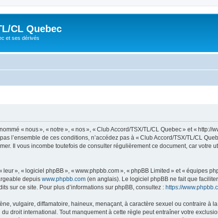
TL/CL Quebec
ec et ses dérivés
ommé « nous », « notre », « nos », « Club Accord/TSX/TL/CL Quebec » et « http://
z pas l’ensemble de ces conditions, n’accédez pas à « Club Accord/TSX/TL/CL Quebe
mer. Il vous incombe toutefois de consulter régulièrement ce document, car votre 
 « leur », « logiciel phpBB », « www.phpbb.com », « phpBB Limited » et « équipes ph
hargeable depuis
www.phpbb.com
(en anglais). Le logiciel phpBB ne fait que facilite
ts sur ce site. Pour plus d’informations sur phpBB, consultez :
https://www.phpbb.
 vulgaire, diffamatoire, haineux, menaçant, à caractère sexuel ou contraire à la loi
 droit international. Tout manquement à cette règle peut entraîner votre exclusion 