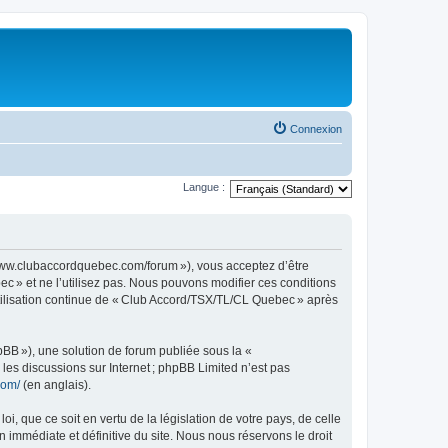
Connexion
Langue :
www.clubaccordquebec.com/forum »), vous acceptez d’être
c » et ne l’utilisez pas. Nous pouvons modifier ces conditions
utilisation continue de « Club Accord/TSX/TL/CL Quebec » après
pBB »), une solution de forum publiée sous la «
r les discussions sur Internet ; phpBB Limited n’est pas
com/
(en anglais).
, que ce soit en vertu de la législation de votre pays, de celle
immédiate et définitive du site. Nous nous réservons le droit