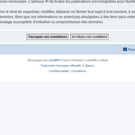
eons nécessaire. L’adresse IP de toutes les publications est enregistrée pour facilit
e droit de supprimer, modifier, déplacer ou fermer tout sujet à tout moment, à sa 
 données. Bien que ces informations ne soient pas divulguées à des tiers sans vot
piratage susceptible d’entraîner la compromission des données.
Nous
Développé par
phpBB
® Forum Software © phpBB Limited
Traduction française officielle
©
Qiaeru
Confidentialité
|
Conditions