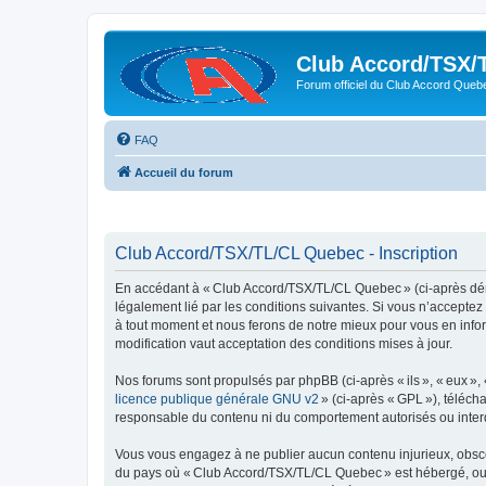
Club Accord/TSX/
Forum officiel du Club Accord Queb
FAQ
Accueil du forum
Club Accord/TSX/TL/CL Quebec - Inscription
En accédant à « Club Accord/TSX/TL/CL Quebec » (ci-après dén
légalement lié par les conditions suivantes. Si vous n’accepte
à tout moment et nous ferons de notre mieux pour vous en infor
modification vaut acceptation des conditions mises à jour.
Nos forums sont propulsés par phpBB (ci-après « ils », « eux »,
licence publique générale GNU v2
» (ci-après « GPL »), téléc
responsable du contenu ni du comportement autorisés ou interdi
Vous vous engagez à ne publier aucun contenu injurieux, obscène,
du pays où « Club Accord/TSX/TL/CL Quebec » est hébergé, ou du