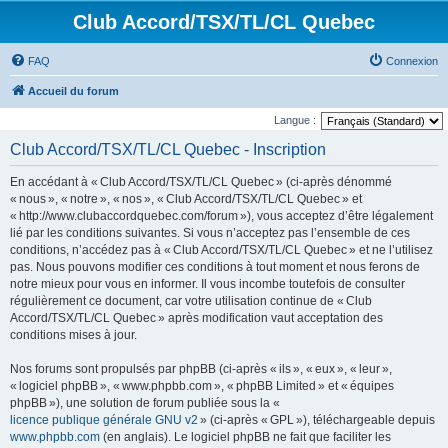
Club Accord/TSX/TL/CL Quebec
FAQ
Connexion
Accueil du forum
Langue :
Club Accord/TSX/TL/CL Quebec - Inscription
En accédant à « Club Accord/TSX/TL/CL Quebec » (ci-après dénommé
« nous », « notre », « nos », « Club Accord/TSX/TL/CL Quebec » et
« http://www.clubaccordquebec.com/forum »), vous acceptez d’être légalement
lié par les conditions suivantes. Si vous n’acceptez pas l’ensemble de ces
conditions, n’accédez pas à « Club Accord/TSX/TL/CL Quebec » et ne l’utilisez
pas. Nous pouvons modifier ces conditions à tout moment et nous ferons de
notre mieux pour vous en informer. Il vous incombe toutefois de consulter
régulièrement ce document, car votre utilisation continue de « Club
Accord/TSX/TL/CL Quebec » après modification vaut acceptation des
conditions mises à jour.
Nos forums sont propulsés par phpBB (ci-après « ils », « eux », « leur »,
« logiciel phpBB », « www.phpbb.com », « phpBB Limited » et « équipes
phpBB »), une solution de forum publiée sous la «
licence publique générale GNU v2
» (ci-après « GPL »), téléchargeable depuis
www.phpbb.com
(en anglais). Le logiciel phpBB ne fait que faciliter les