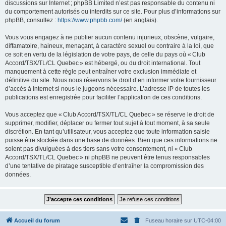
discussions sur Internet ; phpBB Limited n’est pas responsable du contenu ni
du comportement autorisés ou interdits sur ce site. Pour plus d’informations sur
phpBB, consultez :
https://www.phpbb.com/
(en anglais).
Vous vous engagez à ne publier aucun contenu injurieux, obscène, vulgaire,
diffamatoire, haineux, menaçant, à caractère sexuel ou contraire à la loi, que
ce soit en vertu de la législation de votre pays, de celle du pays où « Club
Accord/TSX/TL/CL Quebec » est hébergé, ou du droit international. Tout
manquement à cette règle peut entraîner votre exclusion immédiate et
définitive du site. Nous nous réservons le droit d’en informer votre fournisseur
d’accès à Internet si nous le jugeons nécessaire. L’adresse IP de toutes les
publications est enregistrée pour faciliter l’application de ces conditions.
Vous acceptez que « Club Accord/TSX/TL/CL Quebec » se réserve le droit de
supprimer, modifier, déplacer ou fermer tout sujet à tout moment, à sa seule
discrétion. En tant qu’utilisateur, vous acceptez que toute information saisie
puisse être stockée dans une base de données. Bien que ces informations ne
soient pas divulguées à des tiers sans votre consentement, ni « Club
Accord/TSX/TL/CL Quebec » ni phpBB ne peuvent être tenus responsables
d’une tentative de piratage susceptible d’entraîner la compromission des
données.
Accueil du forum
Fuseau horaire sur
UTC-04:00