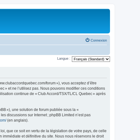
Connexion
Langue :
www.clubaccordquebec.com/forum »), vous acceptez d’être
c » et ne l’utilisez pas. Nous pouvons modifier ces conditions
utilisation continue de « Club Accord/TSX/TL/CL Quebec » après
pBB »), une solution de forum publiée sous la «
r les discussions sur Internet ; phpBB Limited n’est pas
com/
(en anglais).
, que ce soit en vertu de la législation de votre pays, de celle
immédiate et définitive du site. Nous nous réservons le droit