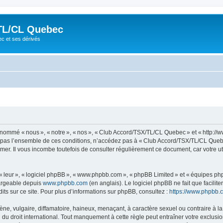
TL/CL Quebec
ec et ses dérivés
ommé « nous », « notre », « nos », « Club Accord/TSX/TL/CL Quebec » et « http://
z pas l’ensemble de ces conditions, n’accédez pas à « Club Accord/TSX/TL/CL Quebe
mer. Il vous incombe toutefois de consulter régulièrement ce document, car votre 
 « leur », « logiciel phpBB », « www.phpbb.com », « phpBB Limited » et « équipes ph
hargeable depuis
www.phpbb.com
(en anglais). Le logiciel phpBB ne fait que facilite
ts sur ce site. Pour plus d’informations sur phpBB, consultez :
https://www.phpbb.
 vulgaire, diffamatoire, haineux, menaçant, à caractère sexuel ou contraire à la loi
 droit international. Tout manquement à cette règle peut entraîner votre exclusion 