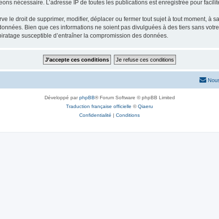
eons nécessaire. L’adresse IP de toutes les publications est enregistrée pour facilit
e droit de supprimer, modifier, déplacer ou fermer tout sujet à tout moment, à sa 
 données. Bien que ces informations ne soient pas divulguées à des tiers sans vot
piratage susceptible d’entraîner la compromission des données.
Nous
Développé par
phpBB
® Forum Software © phpBB Limited
Traduction française officielle
©
Qiaeru
Confidentialité
|
Conditions