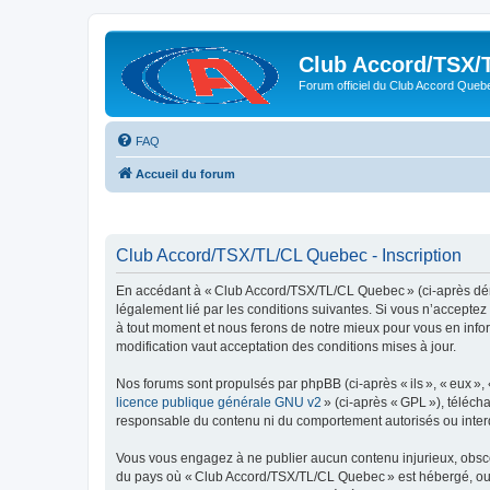
Club Accord/TSX/
Forum officiel du Club Accord Queb
FAQ
Accueil du forum
Club Accord/TSX/TL/CL Quebec - Inscription
En accédant à « Club Accord/TSX/TL/CL Quebec » (ci-après dén
légalement lié par les conditions suivantes. Si vous n’accepte
à tout moment et nous ferons de notre mieux pour vous en infor
modification vaut acceptation des conditions mises à jour.
Nos forums sont propulsés par phpBB (ci-après « ils », « eux »,
licence publique générale GNU v2
» (ci-après « GPL »), téléc
responsable du contenu ni du comportement autorisés ou interdi
Vous vous engagez à ne publier aucun contenu injurieux, obscène,
du pays où « Club Accord/TSX/TL/CL Quebec » est hébergé, ou du