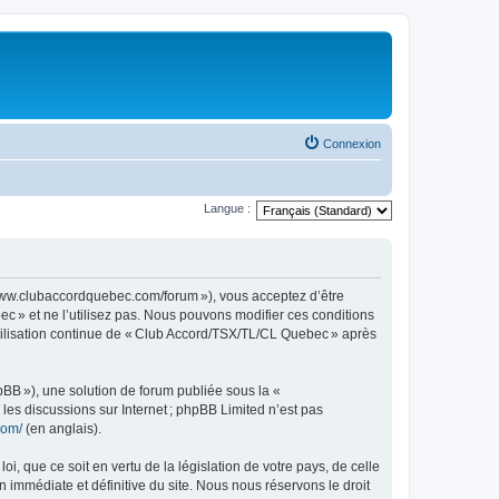
Connexion
Langue :
www.clubaccordquebec.com/forum »), vous acceptez d’être
c » et ne l’utilisez pas. Nous pouvons modifier ces conditions
utilisation continue de « Club Accord/TSX/TL/CL Quebec » après
pBB »), une solution de forum publiée sous la «
r les discussions sur Internet ; phpBB Limited n’est pas
com/
(en anglais).
, que ce soit en vertu de la législation de votre pays, de celle
immédiate et définitive du site. Nous nous réservons le droit