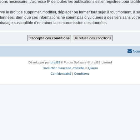
eons nécessaire. L’adresse IP de toutes les publications est enregistrée pour facilit
e droit de supprimer, modifier, déplacer ou fermer tout sujet à tout moment, à sa 
 données. Bien que ces informations ne soient pas divulguées à des tiers sans vot
piratage susceptible d’entraîner la compromission des données.
Nous
Développé par
phpBB
® Forum Software © phpBB Limited
Traduction française officielle
©
Qiaeru
Confidentialité
|
Conditions