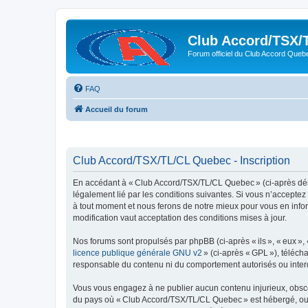
Club Accord/TSX/
Forum officiel du Club Accord Queb
FAQ
Accueil du forum
Club Accord/TSX/TL/CL Quebec - Inscription
En accédant à « Club Accord/TSX/TL/CL Quebec » (ci-après dén
légalement lié par les conditions suivantes. Si vous n’accepte
à tout moment et nous ferons de notre mieux pour vous en infor
modification vaut acceptation des conditions mises à jour.
Nos forums sont propulsés par phpBB (ci-après « ils », « eux »,
licence publique générale GNU v2
» (ci-après « GPL »), téléc
responsable du contenu ni du comportement autorisés ou interdi
Vous vous engagez à ne publier aucun contenu injurieux, obscène,
du pays où « Club Accord/TSX/TL/CL Quebec » est hébergé, ou du