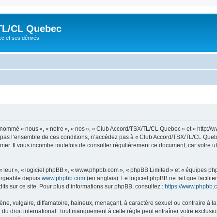
TL/CL Quebec
ec et ses dérivés
ommé « nous », « notre », « nos », « Club Accord/TSX/TL/CL Quebec » et « http://
z pas l’ensemble de ces conditions, n’accédez pas à « Club Accord/TSX/TL/CL Quebe
mer. Il vous incombe toutefois de consulter régulièrement ce document, car votre 
 « leur », « logiciel phpBB », « www.phpbb.com », « phpBB Limited » et « équipes ph
hargeable depuis
www.phpbb.com
(en anglais). Le logiciel phpBB ne fait que facilite
ts sur ce site. Pour plus d’informations sur phpBB, consultez :
https://www.phpbb.
 vulgaire, diffamatoire, haineux, menaçant, à caractère sexuel ou contraire à la loi
 droit international. Tout manquement à cette règle peut entraîner votre exclusion 