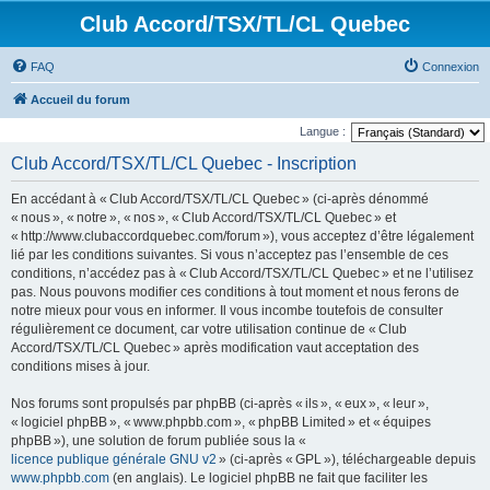
Club Accord/TSX/TL/CL Quebec
FAQ
Connexion
Accueil du forum
Langue :
Club Accord/TSX/TL/CL Quebec - Inscription
En accédant à « Club Accord/TSX/TL/CL Quebec » (ci-après dénommé
« nous », « notre », « nos », « Club Accord/TSX/TL/CL Quebec » et
« http://www.clubaccordquebec.com/forum »), vous acceptez d’être légalement
lié par les conditions suivantes. Si vous n’acceptez pas l’ensemble de ces
conditions, n’accédez pas à « Club Accord/TSX/TL/CL Quebec » et ne l’utilisez
pas. Nous pouvons modifier ces conditions à tout moment et nous ferons de
notre mieux pour vous en informer. Il vous incombe toutefois de consulter
régulièrement ce document, car votre utilisation continue de « Club
Accord/TSX/TL/CL Quebec » après modification vaut acceptation des
conditions mises à jour.
Nos forums sont propulsés par phpBB (ci-après « ils », « eux », « leur »,
« logiciel phpBB », « www.phpbb.com », « phpBB Limited » et « équipes
phpBB »), une solution de forum publiée sous la «
licence publique générale GNU v2
» (ci-après « GPL »), téléchargeable depuis
www.phpbb.com
(en anglais). Le logiciel phpBB ne fait que faciliter les