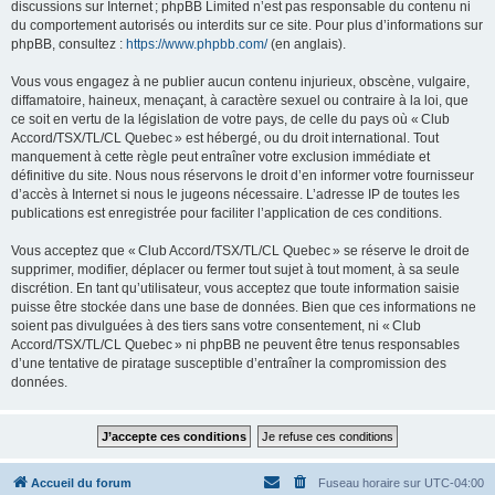
discussions sur Internet ; phpBB Limited n’est pas responsable du contenu ni
du comportement autorisés ou interdits sur ce site. Pour plus d’informations sur
phpBB, consultez :
https://www.phpbb.com/
(en anglais).
Vous vous engagez à ne publier aucun contenu injurieux, obscène, vulgaire,
diffamatoire, haineux, menaçant, à caractère sexuel ou contraire à la loi, que
ce soit en vertu de la législation de votre pays, de celle du pays où « Club
Accord/TSX/TL/CL Quebec » est hébergé, ou du droit international. Tout
manquement à cette règle peut entraîner votre exclusion immédiate et
définitive du site. Nous nous réservons le droit d’en informer votre fournisseur
d’accès à Internet si nous le jugeons nécessaire. L’adresse IP de toutes les
publications est enregistrée pour faciliter l’application de ces conditions.
Vous acceptez que « Club Accord/TSX/TL/CL Quebec » se réserve le droit de
supprimer, modifier, déplacer ou fermer tout sujet à tout moment, à sa seule
discrétion. En tant qu’utilisateur, vous acceptez que toute information saisie
puisse être stockée dans une base de données. Bien que ces informations ne
soient pas divulguées à des tiers sans votre consentement, ni « Club
Accord/TSX/TL/CL Quebec » ni phpBB ne peuvent être tenus responsables
d’une tentative de piratage susceptible d’entraîner la compromission des
données.
Accueil du forum
Fuseau horaire sur
UTC-04:00