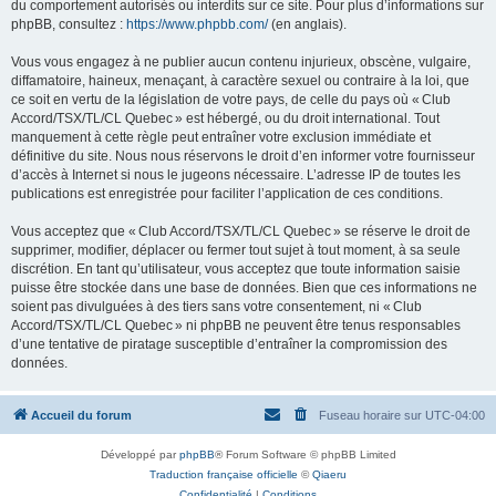
du comportement autorisés ou interdits sur ce site. Pour plus d’informations sur
phpBB, consultez :
https://www.phpbb.com/
(en anglais).
Vous vous engagez à ne publier aucun contenu injurieux, obscène, vulgaire,
diffamatoire, haineux, menaçant, à caractère sexuel ou contraire à la loi, que
ce soit en vertu de la législation de votre pays, de celle du pays où « Club
Accord/TSX/TL/CL Quebec » est hébergé, ou du droit international. Tout
manquement à cette règle peut entraîner votre exclusion immédiate et
définitive du site. Nous nous réservons le droit d’en informer votre fournisseur
d’accès à Internet si nous le jugeons nécessaire. L’adresse IP de toutes les
publications est enregistrée pour faciliter l’application de ces conditions.
Vous acceptez que « Club Accord/TSX/TL/CL Quebec » se réserve le droit de
supprimer, modifier, déplacer ou fermer tout sujet à tout moment, à sa seule
discrétion. En tant qu’utilisateur, vous acceptez que toute information saisie
puisse être stockée dans une base de données. Bien que ces informations ne
soient pas divulguées à des tiers sans votre consentement, ni « Club
Accord/TSX/TL/CL Quebec » ni phpBB ne peuvent être tenus responsables
d’une tentative de piratage susceptible d’entraîner la compromission des
données.
Accueil du forum
Fuseau horaire sur
UTC-04:00
Développé par
phpBB
® Forum Software © phpBB Limited
Traduction française officielle
©
Qiaeru
Confidentialité
|
Conditions