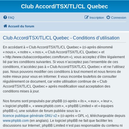
Club Accord/TSX/TL/CL Quebec
FAQ
Inscription
Connexion
Accueil du forum
Club Accord/TSX/TL/CL Quebec - Conditions d’utilisation
En accédant à « Club Accord/TSX/TL/CL Quebec » (ci-après dénommé
« nous », « notre », « nos », « Club Accord/TSX/TL/CL Quebec » et
« http://www.clubaccordquebec.com/forum »), vous acceptez d’être légalement
lié par les conditions suivantes. Si vous n’acceptez pas l’ensemble de ces
conditions, n’accédez pas à « Club Accord/TSX/TL/CL Quebec » et ne l’utilisez
pas. Nous pouvons modifier ces conditions à tout moment et nous ferons de
notre mieux pour vous en informer. Il vous incombe toutefois de consulter
régulièrement ce document, car votre utilisation continue de « Club
Accord/TSX/TL/CL Quebec » après modification vaut acceptation des
conditions mises à jour.
Nos forums sont propulsés par phpBB (ci-après « ils », « eux », « leur »,
« logiciel phpBB », « www.phpbb.com », « phpBB Limited » et « équipes
phpBB »), une solution de forum publiée sous la «
licence publique générale GNU v2
» (ci-après « GPL »), téléchargeable depuis
www.phpbb.com
(en anglais). Le logiciel phpBB ne fait que faciliter les
discussions sur Internet ; phpBB Limited n’est pas responsable du contenu ni