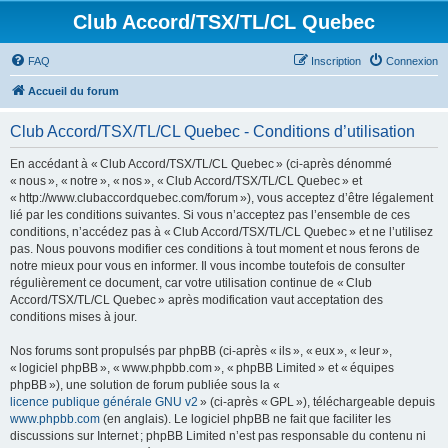
Club Accord/TSX/TL/CL Quebec
FAQ
Inscription
Connexion
Accueil du forum
Club Accord/TSX/TL/CL Quebec - Conditions d’utilisation
En accédant à « Club Accord/TSX/TL/CL Quebec » (ci-après dénommé
« nous », « notre », « nos », « Club Accord/TSX/TL/CL Quebec » et
« http://www.clubaccordquebec.com/forum »), vous acceptez d’être légalement
lié par les conditions suivantes. Si vous n’acceptez pas l’ensemble de ces
conditions, n’accédez pas à « Club Accord/TSX/TL/CL Quebec » et ne l’utilisez
pas. Nous pouvons modifier ces conditions à tout moment et nous ferons de
notre mieux pour vous en informer. Il vous incombe toutefois de consulter
régulièrement ce document, car votre utilisation continue de « Club
Accord/TSX/TL/CL Quebec » après modification vaut acceptation des
conditions mises à jour.
Nos forums sont propulsés par phpBB (ci-après « ils », « eux », « leur »,
« logiciel phpBB », « www.phpbb.com », « phpBB Limited » et « équipes
phpBB »), une solution de forum publiée sous la «
licence publique générale GNU v2
» (ci-après « GPL »), téléchargeable depuis
www.phpbb.com
(en anglais). Le logiciel phpBB ne fait que faciliter les
discussions sur Internet ; phpBB Limited n’est pas responsable du contenu ni