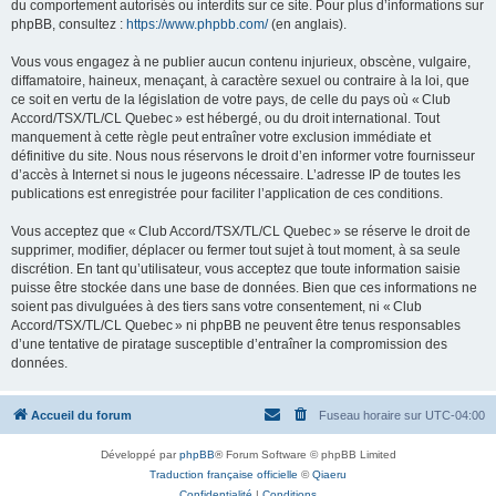
du comportement autorisés ou interdits sur ce site. Pour plus d’informations sur
phpBB, consultez :
https://www.phpbb.com/
(en anglais).
Vous vous engagez à ne publier aucun contenu injurieux, obscène, vulgaire,
diffamatoire, haineux, menaçant, à caractère sexuel ou contraire à la loi, que
ce soit en vertu de la législation de votre pays, de celle du pays où « Club
Accord/TSX/TL/CL Quebec » est hébergé, ou du droit international. Tout
manquement à cette règle peut entraîner votre exclusion immédiate et
définitive du site. Nous nous réservons le droit d’en informer votre fournisseur
d’accès à Internet si nous le jugeons nécessaire. L’adresse IP de toutes les
publications est enregistrée pour faciliter l’application de ces conditions.
Vous acceptez que « Club Accord/TSX/TL/CL Quebec » se réserve le droit de
supprimer, modifier, déplacer ou fermer tout sujet à tout moment, à sa seule
discrétion. En tant qu’utilisateur, vous acceptez que toute information saisie
puisse être stockée dans une base de données. Bien que ces informations ne
soient pas divulguées à des tiers sans votre consentement, ni « Club
Accord/TSX/TL/CL Quebec » ni phpBB ne peuvent être tenus responsables
d’une tentative de piratage susceptible d’entraîner la compromission des
données.
Accueil du forum
Fuseau horaire sur
UTC-04:00
Développé par
phpBB
® Forum Software © phpBB Limited
Traduction française officielle
©
Qiaeru
Confidentialité
|
Conditions