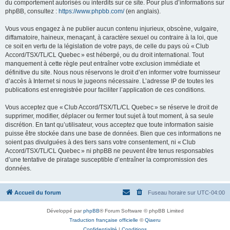
du comportement autorisés ou interdits sur ce site. Pour plus d’informations sur
phpBB, consultez :
https://www.phpbb.com/
(en anglais).
Vous vous engagez à ne publier aucun contenu injurieux, obscène, vulgaire,
diffamatoire, haineux, menaçant, à caractère sexuel ou contraire à la loi, que
ce soit en vertu de la législation de votre pays, de celle du pays où « Club
Accord/TSX/TL/CL Quebec » est hébergé, ou du droit international. Tout
manquement à cette règle peut entraîner votre exclusion immédiate et
définitive du site. Nous nous réservons le droit d’en informer votre fournisseur
d’accès à Internet si nous le jugeons nécessaire. L’adresse IP de toutes les
publications est enregistrée pour faciliter l’application de ces conditions.
Vous acceptez que « Club Accord/TSX/TL/CL Quebec » se réserve le droit de
supprimer, modifier, déplacer ou fermer tout sujet à tout moment, à sa seule
discrétion. En tant qu’utilisateur, vous acceptez que toute information saisie
puisse être stockée dans une base de données. Bien que ces informations ne
soient pas divulguées à des tiers sans votre consentement, ni « Club
Accord/TSX/TL/CL Quebec » ni phpBB ne peuvent être tenus responsables
d’une tentative de piratage susceptible d’entraîner la compromission des
données.
Accueil du forum
Fuseau horaire sur
UTC-04:00
Développé par
phpBB
® Forum Software © phpBB Limited
Traduction française officielle
©
Qiaeru
Confidentialité
|
Conditions