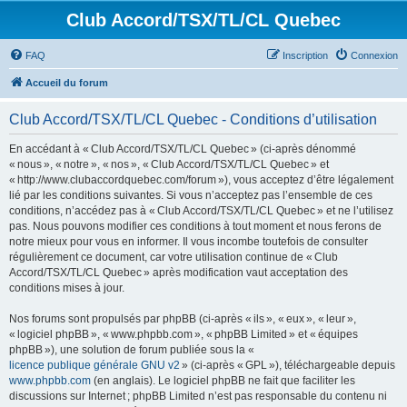
Club Accord/TSX/TL/CL Quebec
FAQ
Inscription
Connexion
Accueil du forum
Club Accord/TSX/TL/CL Quebec - Conditions d’utilisation
En accédant à « Club Accord/TSX/TL/CL Quebec » (ci-après dénommé
« nous », « notre », « nos », « Club Accord/TSX/TL/CL Quebec » et
« http://www.clubaccordquebec.com/forum »), vous acceptez d’être légalement
lié par les conditions suivantes. Si vous n’acceptez pas l’ensemble de ces
conditions, n’accédez pas à « Club Accord/TSX/TL/CL Quebec » et ne l’utilisez
pas. Nous pouvons modifier ces conditions à tout moment et nous ferons de
notre mieux pour vous en informer. Il vous incombe toutefois de consulter
régulièrement ce document, car votre utilisation continue de « Club
Accord/TSX/TL/CL Quebec » après modification vaut acceptation des
conditions mises à jour.
Nos forums sont propulsés par phpBB (ci-après « ils », « eux », « leur »,
« logiciel phpBB », « www.phpbb.com », « phpBB Limited » et « équipes
phpBB »), une solution de forum publiée sous la «
licence publique générale GNU v2
» (ci-après « GPL »), téléchargeable depuis
www.phpbb.com
(en anglais). Le logiciel phpBB ne fait que faciliter les
discussions sur Internet ; phpBB Limited n’est pas responsable du contenu ni