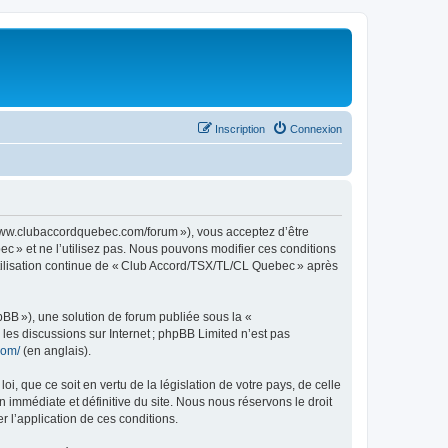
Inscription
Connexion
www.clubaccordquebec.com/forum »), vous acceptez d’être
c » et ne l’utilisez pas. Nous pouvons modifier ces conditions
utilisation continue de « Club Accord/TSX/TL/CL Quebec » après
pBB »), une solution de forum publiée sous la «
r les discussions sur Internet ; phpBB Limited n’est pas
com/
(en anglais).
, que ce soit en vertu de la législation de votre pays, de celle
immédiate et définitive du site. Nous nous réservons le droit
er l’application de ces conditions.