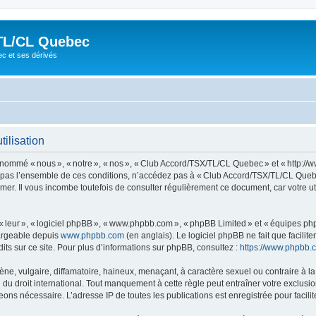
TL/CL Quebec
ec et ses dérivés
ilisation
ommé « nous », « notre », « nos », « Club Accord/TSX/TL/CL Quebec » et « http://
z pas l’ensemble de ces conditions, n’accédez pas à « Club Accord/TSX/TL/CL Quebe
mer. Il vous incombe toutefois de consulter régulièrement ce document, car votre 
 « leur », « logiciel phpBB », « www.phpbb.com », « phpBB Limited » et « équipes ph
hargeable depuis
www.phpbb.com
(en anglais). Le logiciel phpBB ne fait que facilite
ts sur ce site. Pour plus d’informations sur phpBB, consultez :
https://www.phpbb.
 vulgaire, diffamatoire, haineux, menaçant, à caractère sexuel ou contraire à la loi
 droit international. Tout manquement à cette règle peut entraîner votre exclusion 
eons nécessaire. L’adresse IP de toutes les publications est enregistrée pour facilit