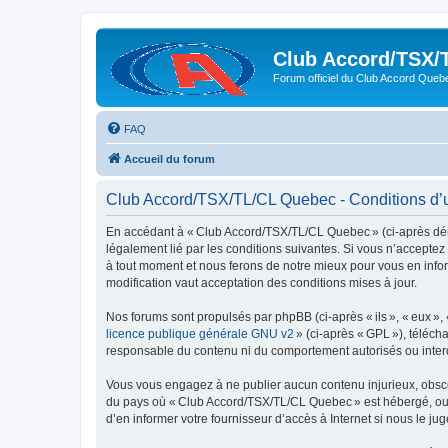
Club Accord/TSX/
Forum officiel du Club Accord Queb
FAQ
Accueil du forum
Club Accord/TSX/TL/CL Quebec - Conditions d’ut
En accédant à « Club Accord/TSX/TL/CL Quebec » (ci-après dén
légalement lié par les conditions suivantes. Si vous n’accepte
à tout moment et nous ferons de notre mieux pour vous en infor
modification vaut acceptation des conditions mises à jour.
Nos forums sont propulsés par phpBB (ci-après « ils », « eux »,
licence publique générale GNU v2
» (ci-après « GPL »), téléc
responsable du contenu ni du comportement autorisés ou interdi
Vous vous engagez à ne publier aucun contenu injurieux, obscène,
du pays où « Club Accord/TSX/TL/CL Quebec » est hébergé, ou du
d’en informer votre fournisseur d’accès à Internet si nous le jug