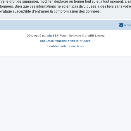
e droit de supprimer, modifier, déplacer ou fermer tout sujet à tout moment, à sa 
 données. Bien que ces informations ne soient pas divulguées à des tiers sans vot
piratage susceptible d’entraîner la compromission des données.
Nous
Développé par
phpBB
® Forum Software © phpBB Limited
Traduction française officielle
©
Qiaeru
Confidentialité
|
Conditions