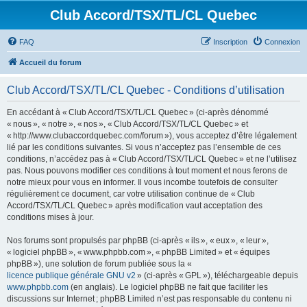
Club Accord/TSX/TL/CL Quebec
FAQ
Inscription
Connexion
Accueil du forum
Club Accord/TSX/TL/CL Quebec - Conditions d’utilisation
En accédant à « Club Accord/TSX/TL/CL Quebec » (ci-après dénommé
« nous », « notre », « nos », « Club Accord/TSX/TL/CL Quebec » et
« http://www.clubaccordquebec.com/forum »), vous acceptez d’être légalement
lié par les conditions suivantes. Si vous n’acceptez pas l’ensemble de ces
conditions, n’accédez pas à « Club Accord/TSX/TL/CL Quebec » et ne l’utilisez
pas. Nous pouvons modifier ces conditions à tout moment et nous ferons de
notre mieux pour vous en informer. Il vous incombe toutefois de consulter
régulièrement ce document, car votre utilisation continue de « Club
Accord/TSX/TL/CL Quebec » après modification vaut acceptation des
conditions mises à jour.
Nos forums sont propulsés par phpBB (ci-après « ils », « eux », « leur »,
« logiciel phpBB », « www.phpbb.com », « phpBB Limited » et « équipes
phpBB »), une solution de forum publiée sous la «
licence publique générale GNU v2
» (ci-après « GPL »), téléchargeable depuis
www.phpbb.com
(en anglais). Le logiciel phpBB ne fait que faciliter les
discussions sur Internet ; phpBB Limited n’est pas responsable du contenu ni