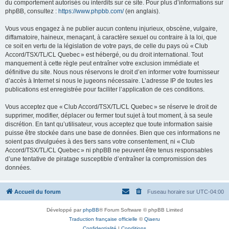
du comportement autorisés ou interdits sur ce site. Pour plus d’informations sur
phpBB, consultez :
https://www.phpbb.com/
(en anglais).
Vous vous engagez à ne publier aucun contenu injurieux, obscène, vulgaire,
diffamatoire, haineux, menaçant, à caractère sexuel ou contraire à la loi, que
ce soit en vertu de la législation de votre pays, de celle du pays où « Club
Accord/TSX/TL/CL Quebec » est hébergé, ou du droit international. Tout
manquement à cette règle peut entraîner votre exclusion immédiate et
définitive du site. Nous nous réservons le droit d’en informer votre fournisseur
d’accès à Internet si nous le jugeons nécessaire. L’adresse IP de toutes les
publications est enregistrée pour faciliter l’application de ces conditions.
Vous acceptez que « Club Accord/TSX/TL/CL Quebec » se réserve le droit de
supprimer, modifier, déplacer ou fermer tout sujet à tout moment, à sa seule
discrétion. En tant qu’utilisateur, vous acceptez que toute information saisie
puisse être stockée dans une base de données. Bien que ces informations ne
soient pas divulguées à des tiers sans votre consentement, ni « Club
Accord/TSX/TL/CL Quebec » ni phpBB ne peuvent être tenus responsables
d’une tentative de piratage susceptible d’entraîner la compromission des
données.
Accueil du forum
Fuseau horaire sur
UTC-04:00
Développé par
phpBB
® Forum Software © phpBB Limited
Traduction française officielle
©
Qiaeru
Confidentialité
|
Conditions