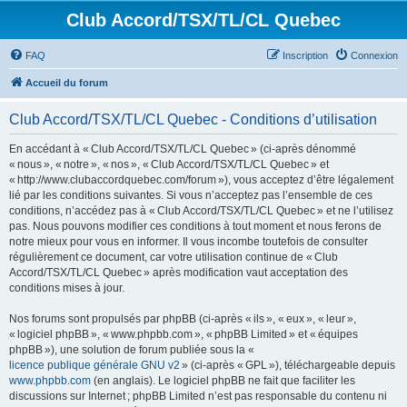
Club Accord/TSX/TL/CL Quebec
FAQ
Inscription
Connexion
Accueil du forum
Club Accord/TSX/TL/CL Quebec - Conditions d’utilisation
En accédant à « Club Accord/TSX/TL/CL Quebec » (ci-après dénommé
« nous », « notre », « nos », « Club Accord/TSX/TL/CL Quebec » et
« http://www.clubaccordquebec.com/forum »), vous acceptez d’être légalement
lié par les conditions suivantes. Si vous n’acceptez pas l’ensemble de ces
conditions, n’accédez pas à « Club Accord/TSX/TL/CL Quebec » et ne l’utilisez
pas. Nous pouvons modifier ces conditions à tout moment et nous ferons de
notre mieux pour vous en informer. Il vous incombe toutefois de consulter
régulièrement ce document, car votre utilisation continue de « Club
Accord/TSX/TL/CL Quebec » après modification vaut acceptation des
conditions mises à jour.
Nos forums sont propulsés par phpBB (ci-après « ils », « eux », « leur »,
« logiciel phpBB », « www.phpbb.com », « phpBB Limited » et « équipes
phpBB »), une solution de forum publiée sous la «
licence publique générale GNU v2
» (ci-après « GPL »), téléchargeable depuis
www.phpbb.com
(en anglais). Le logiciel phpBB ne fait que faciliter les
discussions sur Internet ; phpBB Limited n’est pas responsable du contenu ni