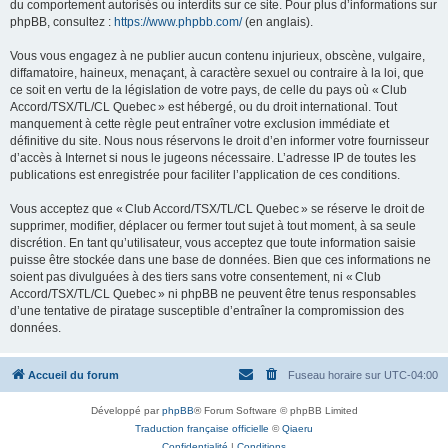
du comportement autorisés ou interdits sur ce site. Pour plus d’informations sur
phpBB, consultez :
https://www.phpbb.com/
(en anglais).
Vous vous engagez à ne publier aucun contenu injurieux, obscène, vulgaire,
diffamatoire, haineux, menaçant, à caractère sexuel ou contraire à la loi, que
ce soit en vertu de la législation de votre pays, de celle du pays où « Club
Accord/TSX/TL/CL Quebec » est hébergé, ou du droit international. Tout
manquement à cette règle peut entraîner votre exclusion immédiate et
définitive du site. Nous nous réservons le droit d’en informer votre fournisseur
d’accès à Internet si nous le jugeons nécessaire. L’adresse IP de toutes les
publications est enregistrée pour faciliter l’application de ces conditions.
Vous acceptez que « Club Accord/TSX/TL/CL Quebec » se réserve le droit de
supprimer, modifier, déplacer ou fermer tout sujet à tout moment, à sa seule
discrétion. En tant qu’utilisateur, vous acceptez que toute information saisie
puisse être stockée dans une base de données. Bien que ces informations ne
soient pas divulguées à des tiers sans votre consentement, ni « Club
Accord/TSX/TL/CL Quebec » ni phpBB ne peuvent être tenus responsables
d’une tentative de piratage susceptible d’entraîner la compromission des
données.
Accueil du forum
Fuseau horaire sur
UTC-04:00
Développé par
phpBB
® Forum Software © phpBB Limited
Traduction française officielle
©
Qiaeru
Confidentialité
|
Conditions