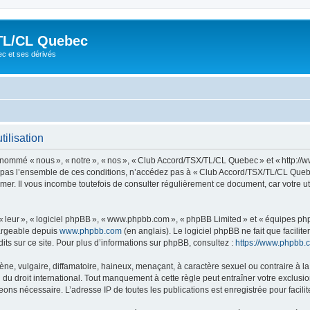
TL/CL Quebec
ec et ses dérivés
ilisation
ommé « nous », « notre », « nos », « Club Accord/TSX/TL/CL Quebec » et « http://
z pas l’ensemble de ces conditions, n’accédez pas à « Club Accord/TSX/TL/CL Quebe
mer. Il vous incombe toutefois de consulter régulièrement ce document, car votre 
 « leur », « logiciel phpBB », « www.phpbb.com », « phpBB Limited » et « équipes ph
hargeable depuis
www.phpbb.com
(en anglais). Le logiciel phpBB ne fait que facilite
ts sur ce site. Pour plus d’informations sur phpBB, consultez :
https://www.phpbb.
 vulgaire, diffamatoire, haineux, menaçant, à caractère sexuel ou contraire à la loi
 droit international. Tout manquement à cette règle peut entraîner votre exclusion 
eons nécessaire. L’adresse IP de toutes les publications est enregistrée pour facilit