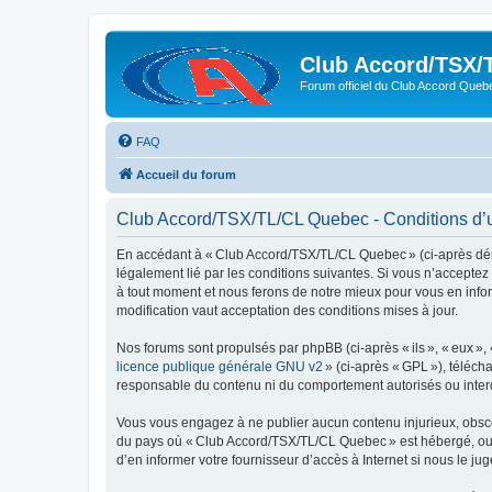
Club Accord/TSX/
Forum officiel du Club Accord Queb
FAQ
Accueil du forum
Club Accord/TSX/TL/CL Quebec - Conditions d’ut
En accédant à « Club Accord/TSX/TL/CL Quebec » (ci-après dén
légalement lié par les conditions suivantes. Si vous n’accepte
à tout moment et nous ferons de notre mieux pour vous en infor
modification vaut acceptation des conditions mises à jour.
Nos forums sont propulsés par phpBB (ci-après « ils », « eux »,
licence publique générale GNU v2
» (ci-après « GPL »), téléc
responsable du contenu ni du comportement autorisés ou interdi
Vous vous engagez à ne publier aucun contenu injurieux, obscène,
du pays où « Club Accord/TSX/TL/CL Quebec » est hébergé, ou du
d’en informer votre fournisseur d’accès à Internet si nous le jug