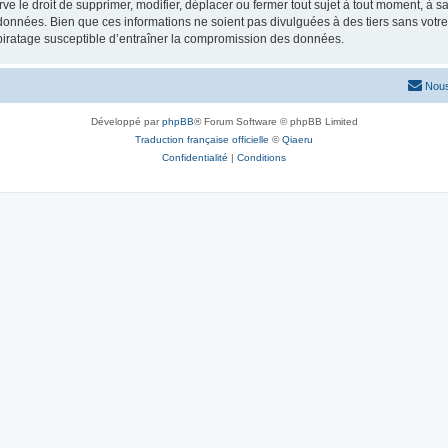
e droit de supprimer, modifier, déplacer ou fermer tout sujet à tout moment, à sa 
 données. Bien que ces informations ne soient pas divulguées à des tiers sans vot
piratage susceptible d’entraîner la compromission des données.
Nous
Développé par
phpBB
® Forum Software © phpBB Limited
Traduction française officielle
©
Qiaeru
Confidentialité
|
Conditions