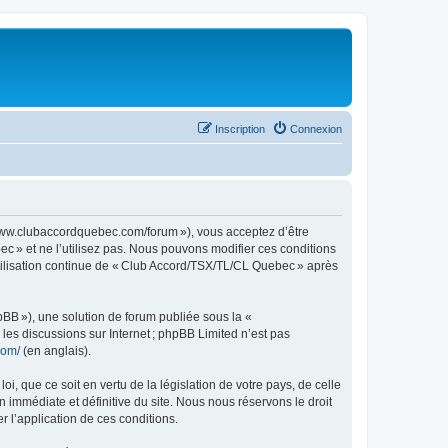
Inscription
Connexion
www.clubaccordquebec.com/forum »), vous acceptez d’être
c » et ne l’utilisez pas. Nous pouvons modifier ces conditions
utilisation continue de « Club Accord/TSX/TL/CL Quebec » après
pBB »), une solution de forum publiée sous la «
r les discussions sur Internet ; phpBB Limited n’est pas
com/
(en anglais).
, que ce soit en vertu de la législation de votre pays, de celle
immédiate et définitive du site. Nous nous réservons le droit
er l’application de ces conditions.